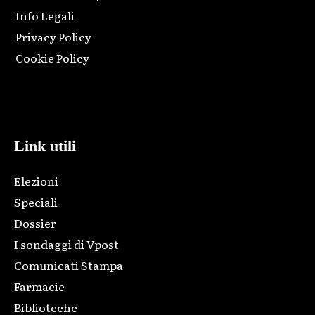
Info Legali
Privacy Policy
Cookie Policy
Html code here! Replace this with any non empty raw html
code and that's it.
Link utili
Elezioni
Speciali
Dossier
I sondaggi di Vpost
Comunicati Stampa
Farmacie
Biblioteche