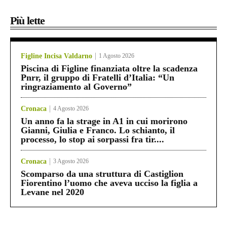
Più lette
Figline Incisa Valdarno
1 Agosto 2026
Piscina di Figline finanziata oltre la scadenza
Pnrr, il gruppo di Fratelli d’Italia: “Un
ringraziamento al Governo”
Cronaca
4 Agosto 2026
Un anno fa la strage in A1 in cui morirono
Gianni, Giulia e Franco. Lo schianto, il
processo, lo stop ai sorpassi fra tir....
Cronaca
3 Agosto 2026
Scomparso da una struttura di Castiglion
Fiorentino l’uomo che aveva ucciso la figlia a
Levane nel 2020