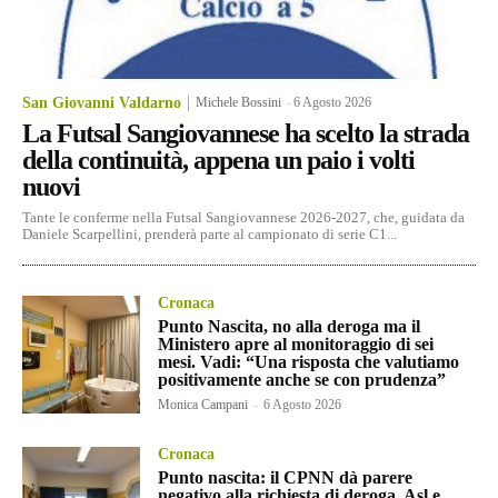
San Giovanni Valdarno
Michele Bossini
-
6 Agosto 2026
La Futsal Sangiovannese ha scelto la strada
della continuità, appena un paio i volti
nuovi
Tante le conferme nella Futsal Sangiovannese 2026-2027, che, guidata da
Daniele Scarpellini, prenderà parte al campionato di serie C1...
Cronaca
Punto Nascita, no alla deroga ma il
Ministero apre al monitoraggio di sei
mesi. Vadi: “Una risposta che valutiamo
positivamente anche se con prudenza”
Monica Campani
-
6 Agosto 2026
Cronaca
Punto nascita: il CPNN dà parere
negativo alla richiesta di deroga. Asl e