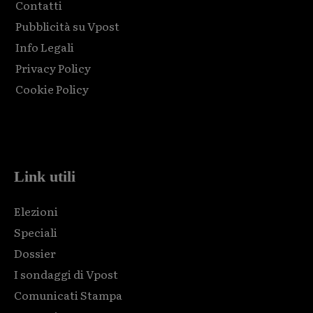
Contatti
Pubblicità su Vpost
Info Legali
Privacy Policy
Cookie Policy
Html code here! Replace this with any non empty raw html
code and that's it.
Link utili
Elezioni
Speciali
Dossier
I sondaggi di Vpost
Comunicati Stampa