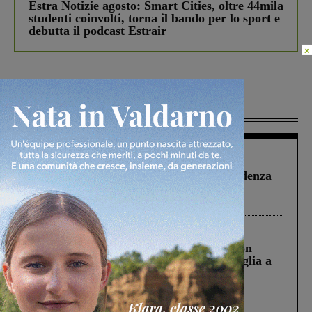
Estra Notizie agosto: Smart Cities, oltre 44mila
studenti coinvolti, torna il bando per lo sport e
debutta il podcast Estrair
×
Più lette
Figline Incisa Valdarno
1 Agosto 2026
Piscina di Figline finanziata oltre la scadenza
Pnrr, il gruppo di Fratelli d’Italia: “Un
ringraziamento al Governo”
Cronaca
3 Agosto 2026
Scomparso da una struttura di Castiglion
Fiorentino l’uomo che aveva ucciso la figlia a
Levane nel 2020
Cronaca
4 Agosto 2026