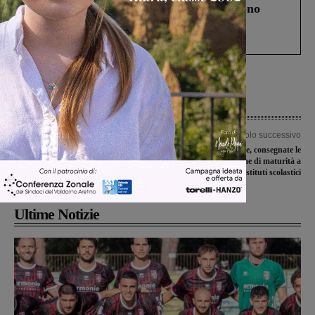
Un anno fa la strage in A1 in cui morirono
Gianni, Giulia e Franco. Lo schianto, il
processo, lo stop ai sorpassi fra tir....
Articolo precedente
Articolo successivo
La Reggello-Vallombrosa si correrà
Poste Italiane, consegnate le
l’8 dicembre
mascherine per l’esame di maturità a
21 istituti scolastici
Ultime Notizie