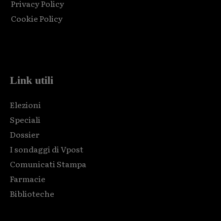
Privacy Policy
Cookie Policy
Html code here! Replace this with any non empty raw html
code and that's it.
Link utili
Elezioni
Speciali
Dossier
I sondaggi di Vpost
Comunicati Stampa
Farmacie
Biblioteche