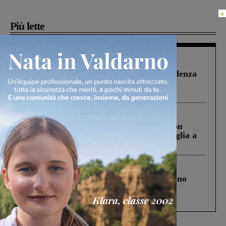
×
Più lette
Figline Incisa Valdarno
1 Agosto 2026
Piscina di Figline finanziata oltre la scadenza
Pnrr, il gruppo di Fratelli d’Italia: “Un
ringraziamento al Governo”
Cronaca
3 Agosto 2026
Scomparso da una struttura di Castiglion
Fiorentino l’uomo che aveva ucciso la figlia a
Levane nel 2020
Cronaca
4 Agosto 2026
Un anno fa la strage in A1 in cui morirono
Gianni, Giulia e Franco. Lo schianto, il
processo, lo stop ai sorpassi fra tir....