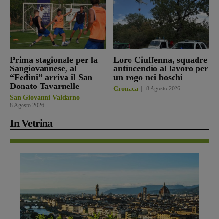
Prima stagionale per la
Loro Ciuffenna, squadre
Sangiovannese, al
antincendio al lavoro per
“Fedini” arriva il San
un rogo nei boschi
Donato Tavarnelle
Cronaca
8 Agosto 2026
San Giovanni Valdarno
8 Agosto 2026
In Vetrina