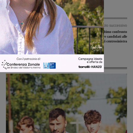
Articolo precedente
Articolo successivo
Alla scuola media si impara la
In piazza Varchi l’ultimo confronto
degustazione dell’olio: esperienza che
pubblico fra i tre candidati alle
finirà in un libro, in vendita per
primarie di centrosinistra
solidarietà
Ultime Notizie