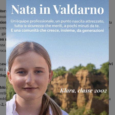
 ritorno del Montevarchi
inizia con una trasferta molto impegnativa
nuncia essere quella i
n casa del Seravezza,
squadra che occupa
la
zione
in classifica a una lunghezza dalla capolista Pianese e che vanta
creta e un buon attacco grazie soprattutto e Benedetti, terzo miglior
girone con nove reti e lo scorso anno vincitore della classifica
on mancano in rosa altri giocatori di qualità
ed esperienza,
con
nza e qualche nuovo ingresso nel mercato di dicembre, fra i quali
trocampista Simonetti.
 casa
cercheranno di fare risultato pieno dopo
quattro 1-1 consecutivi
tti che, dal canto loro, dopo ina vittoria e due pareggi cercheranno
agnare terreno sulla zona play-out.
blù fuori,
fuori
oltre agli infortunati da tempo Casagni, Nannini,
rello, anche Messini per problemi muscolari e Ciofi che ieri ha
roblema in allenamento. Il modulo scelto da mister Calori per questa
-2,
da capire chi saranno gli interpreti viste le assenze.