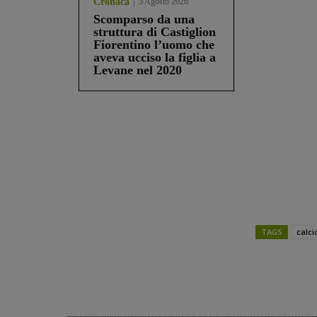
Cronaca
3 Agosto 2026
Scomparso da una
struttura di Castiglion
Fiorentino l’uomo che
aveva ucciso la figlia a
Levane nel 2020
TAGS
calci
Share