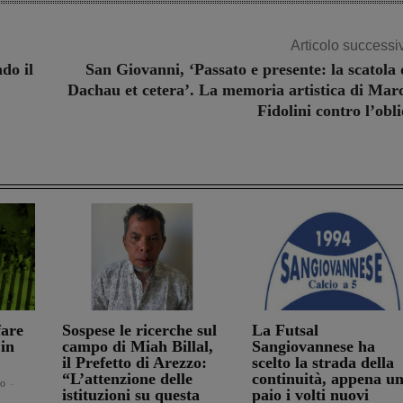
Articolo successi
do il
San Giovanni, ‘Passato e presente: la scatola 
Dachau et cetera’. La memoria artistica di Mar
Fidolini contro l’obl
fare
Sospese le ricerche sul
La Futsal
 in
campo di Miah Billal,
Sangiovannese ha
il Prefetto di Arezzo:
scelto la strada della
“L’attenzione delle
continuità, appena u
ro
-
istituzioni su questa
paio i volti nuovi