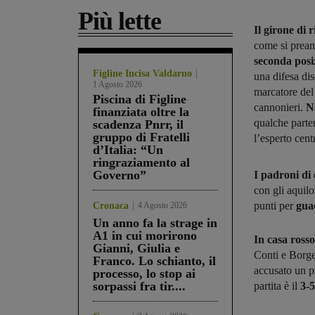
Più lette
Il girone di
come si prean
seconda posi
Figline Incisa Valdarno
una difesa dis
1 Agosto 2026
marcatore del 
Piscina di Figline
cannonieri.
N
finanziata oltre la
qualche parte
scadenza Pnrr, il
gruppo di Fratelli
l’esperto cen
d’Italia: “Un
ringraziamento al
Governo”
I padroni di
con gli aquilo
punti per
guad
Cronaca
4 Agosto 2026
Un anno fa la strage in
A1 in cui morirono
In casa rosso
Gianni, Giulia e
Conti e Borge
Franco. Lo schianto, il
accusato un p
processo, lo stop ai
sorpassi fra tir....
partita è il
3-5