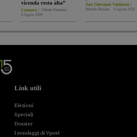
vicenda resta alta”
San Giovanni Valdarno
Michele Bossini
-
6 Agosto 2026
Cronaca
Glenda Venturini
-
6 Agosto 2026
Link utili
Elezioni
Speciali
Dossier
I sondaggi di Vpost