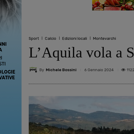
Sport
Calcio
Edizioni locali
Montevarchi
L’Aquila vola a S
By
Michele Bossini
112
6 Gennaio 2024