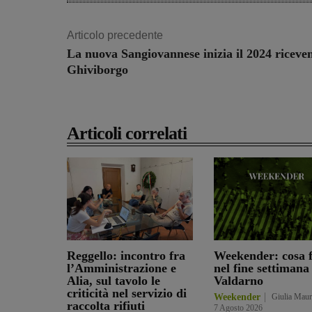
Articolo precedente
La nuova Sangiovannese inizia il 2024 riceven
Ghiviborgo
Articoli correlati
Reggello: incontro fra
Weekender: cosa 
l’Amministrazione e
nel fine settimana
Alia, sul tavolo le
Valdarno
criticità nel servizio di
Weekender
Giulia Mau
raccolta rifiuti
7 Agosto 2026