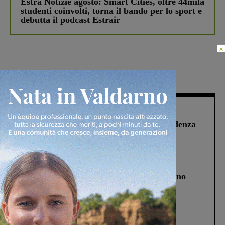
Estra Notizie agosto: Smart Cities, oltre 44mila
studenti coinvolti, torna il bando per lo sport e
debutta il podcast Estrair
×
Più lette
Figline Incisa Valdarno
1 Agosto 2026
Piscina di Figline finanziata oltre la scadenza
Pnrr, il gruppo di Fratelli d’Italia: “Un
ringraziamento al Governo”
Cronaca
4 Agosto 2026
Un anno fa la strage in A1 in cui morirono
Gianni, Giulia e Franco. Lo schianto, il
processo, lo stop ai sorpassi fra tir....
Cronaca
3 Agosto 2026