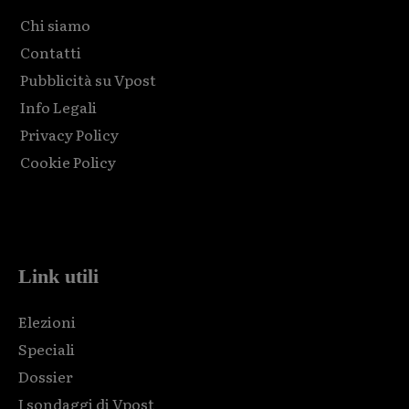
Chi siamo
Contatti
Pubblicità su Vpost
Info Legali
Privacy Policy
Cookie Policy
Html code here! Replace this with any non empty raw html
code and that's it.
Link utili
Elezioni
Speciali
Dossier
I sondaggi di Vpost