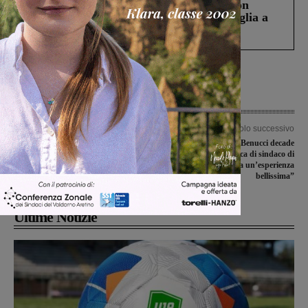
Scomparso da una struttura di Castiglion
Fiorentino l’uomo che aveva ucciso la figlia a
Levane nel 2020
Articolo precedente
Articolo successivo
Biblioteca Venturino Venturi: attivo il
Cristiano Benucci decade
servizio “Book delivery”
ufficialmente dalla carica di sindaco di
Reggello. “È stata un’esperienza
bellissima”
Ultime Notizie