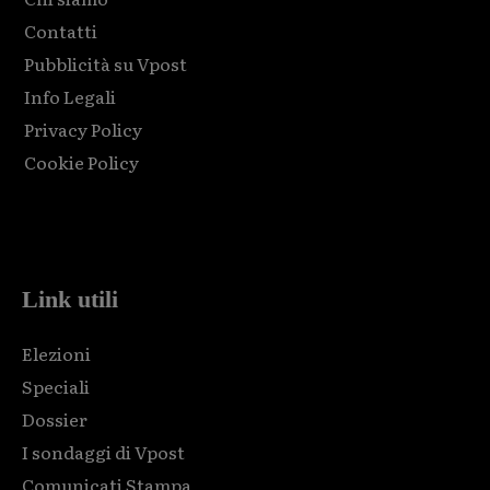
Contatti
Pubblicità su Vpost
Info Legali
Privacy Policy
Cookie Policy
Html code here! Replace this with any non empty raw html
code and that's it.
Link utili
Elezioni
Speciali
Dossier
I sondaggi di Vpost
Comunicati Stampa