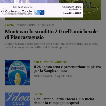
Calcio
Michele Bossini
-
6 Agosto 2026
Montevarchi sconfitto 2-0 nell’amichevole
di Piancastagnaio
Il Montevarchi è stato sconfitto per 2-0 nell'amichevole disputata in casa
della Pianese (a segno Bellini sul finire del primo...
San Giovanni Valdarno
Il 26 agosto cena e presentazione in piazza
per la Sangiovannese
Michele Bossini
-
5 Agosto 2026
Calcio
Con Stefano Sottili l’Ideal Club Incisa
chiude la campagna acquisti