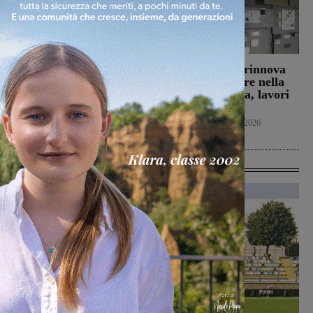
Figline e Incisa:
Reggello: Enel rinnova
approvate le riduzioni
un trasformatore nella
Tari per cittadini e
cabina di Cascia, lavori
utenze non domestiche
il 7 agosto
Figline Incisa Valdarno
Attualità
6 Agosto 2026
6 Agosto 2026
Ultime Calcio