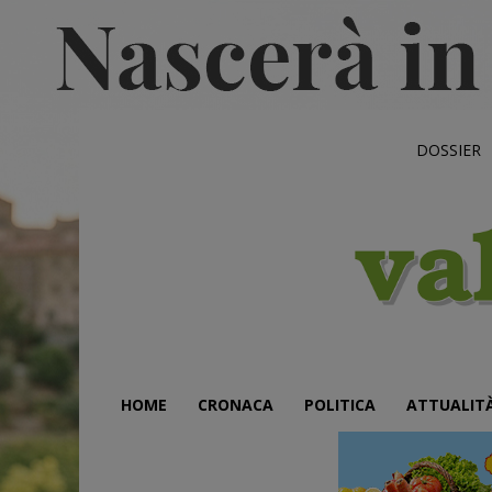
DOSSIER
HOME
CRONACA
POLITICA
ATTUALIT