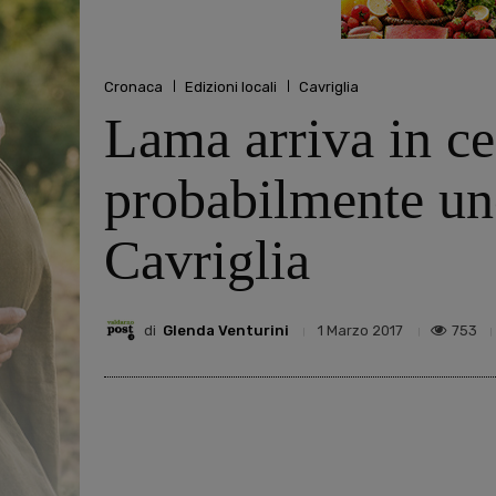
Cronaca
Edizioni locali
Cavriglia
Lama arriva in ce
probabilmente uno
Cavriglia
di
Glenda Venturini
753
1 Marzo 2017