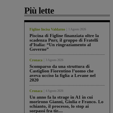
Più lette
Figline Incisa Valdarno
1 Agosto 2026
Piscina di Figline finanziata oltre la
scadenza Pnrr, il gruppo di Fratelli
d’Italia: “Un ringraziamento al
Governo”
Cronaca
3 Agosto 2026
Scomparso da una struttura di
Castiglion Fiorentino l’uomo che
aveva ucciso la figlia a Levane nel
2020
Cronaca
4 Agosto 2026
Un anno fa la strage in A1 in cui
morirono Gianni, Giulia e Franco. Lo
schianto, il processo, lo stop ai
sorpassi fra tir....