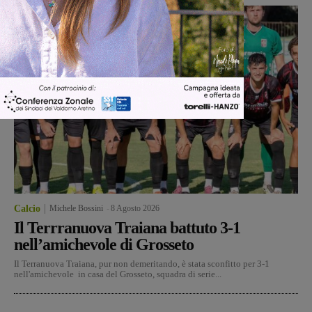
Calcio
Michele Bossini
-
8 Agosto 2026
Il Terrranuova Traiana battuto 3-1
nell’amichevole di Grosseto
Il Terranuova Traiana, pur non demeritando, è stata sconfitto per 3-1
nell'amichevole in casa del Grosseto, squadra di serie...