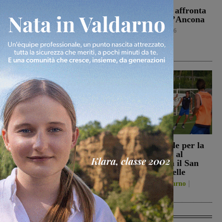
Il Terrranuova Traiana
Il Montevarchi affronta
battuto 3-1
in amichevole l’Ancona
nell’amichevole di
Calcio
8 Agosto 2026
Grosseto
Calcio
8 Agosto 2026
Reggello, i consiglieri di
Prima stagionale per la
opposizione: “La TARI
Sangiovannese, al
2026 resta più alta di
“Fedini” arriva il San
quella del 2022”
Donato Tavarnelle
Politica
8 Agosto 2026
San Giovanni Valdarno
8 Agosto 2026
Ultime Calcio