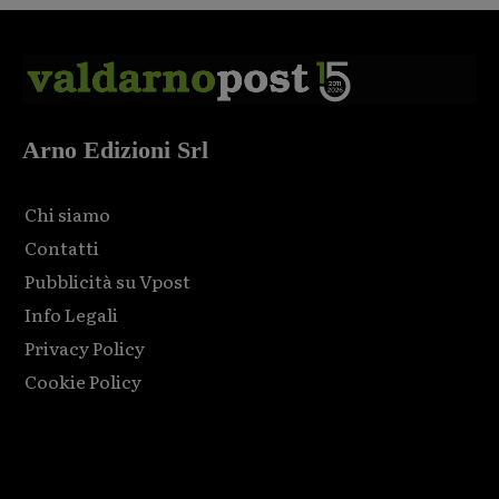
Arno Edizioni Srl
Chi siamo
Contatti
Pubblicità su Vpost
Info Legali
Privacy Policy
Cookie Policy
Html code here! Replace this with any non empty raw html
code and that's it.