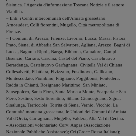
Sisimica. l'Agenzia d'informazione Toscana Notizie e il settore
Viabilità.
– Enti: i Centri intercomunali dell'Amiata grossetano,
Arnosudest, Colli fiorentini, Mugello, Città metropolitana di
Firenze.
– I Comuni di: Arezzo, Firenze, Livorno, Lucca, Massa, Pistoia,
Prato, Siena, di Abbadia San Salvatore, Agliana, Arezzo, Bagni di
Lucca, Bagno a Ripoli, Barga, Bibbona, Camaiore, Campi
Bisenzio, Carrara, Cascina, Castel del Piano, Castelnuovo
Berardenga, Castelnuovo Garfagnana, Civitella Val di Chiana,
Collesalvetti, Filattiera, Fivizzano, Fosdinovo, Gallicano,
Montescudaio, Piombino, Pitigliano, Poggibonsi, Pontedera,
Radda in Chianti, Rosignano Marittimo, San Miniato,
Sansepolcro, Santa Fiora, Santa Maria a Monte, Scarperia e San
Piero, Sestino, Sesto fiorentino, Sillano Giuncugnano, Signa,
Sinalunga, Terricciola, Torrita di Siena, Vernio, Vicchio. La
Comunità montana grossetana, le Unioni dei Comuni di Amiata
Val d'Orcia, Garfagnana, Mugello, Valdera, Alta Val di Cecina.
– Associazioni volontariato Corv: Anpas (Associazione
Nazionale Pubbliche Assistenze); Cri (Croce Rossa Italiana);