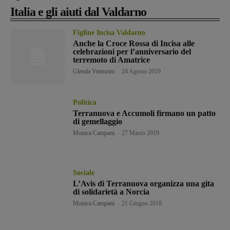
Italia e gli aiuti dal Valdarno
Figline Incisa Valdarno
Anche la Croce Rossa di Incisa alle
celebrazioni per l’anniversario del
terremoto di Amatrice
Glenda Venturini
-
24 Agosto 2019
Politica
Terranuova e Accumoli firmano un patto
di gemellaggio
Monica Campani
-
27 Marzo 2019
Sociale
L’Avis di Terranuova organizza una gita
di solidarietà a Norcia
Monica Campani
-
21 Giugno 2018