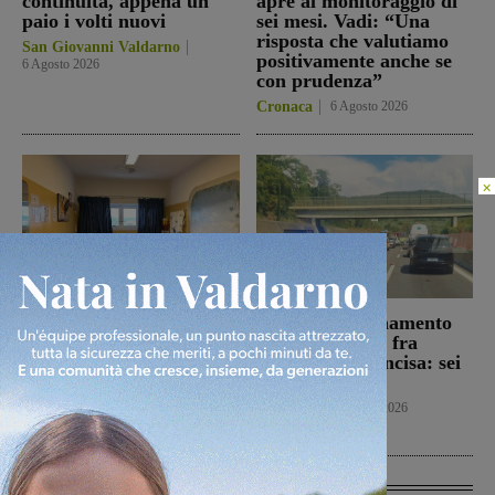
continuità, appena un
apre al monitoraggio di
paio i volti nuovi
sei mesi. Vadi: “Una
risposta che valutiamo
San Giovanni Valdarno
positivamente anche se
6 Agosto 2026
con prudenza”
Cronaca
6 Agosto 2026
×
Punto nascita: il CPNN
Doppio tamponamento
dà parere negativo alla
nel tratto di A1 fra
richiesta di deroga. Asl e
Firenze sud e Incisa: sei
Regione esprimono
persone ferite
disappunto
Cronaca
6 Agosto 2026
Cronaca
6 Agosto 2026
In Vetrina