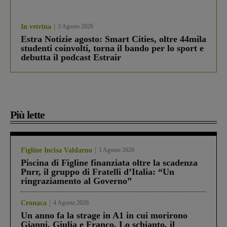
In vetrina
3 Agosto 2026
Estra Notizie agosto: Smart Cities, oltre 44mila
studenti coinvolti, torna il bando per lo sport e
debutta il podcast Estrair
Più lette
Figline Incisa Valdarno
1 Agosto 2026
Piscina di Figline finanziata oltre la scadenza
Pnrr, il gruppo di Fratelli d’Italia: “Un
ringraziamento al Governo”
Cronaca
4 Agosto 2026
Un anno fa la strage in A1 in cui morirono
Gianni, Giulia e Franco. Lo schianto, il