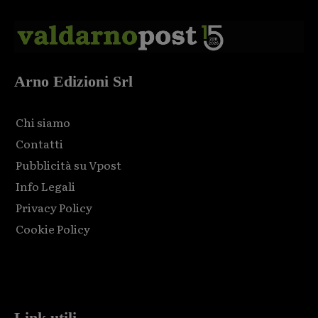
Arno Edizioni Srl
Chi siamo
Contatti
Pubblicità su Vpost
Info Legali
Privacy Policy
Cookie Policy
Html code here! Replace this with any non empty raw html
code and that's it.
Link utili