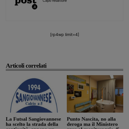
Capo redattore
[rp4wp limit=4]
Articoli correlati
La Futsal Sangiovannese
Punto Nascita, no alla
ha scelto la strada della
deroga ma il Ministero