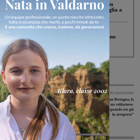
Scomparso da una struttura di Castiglion
Fiorentino l’uomo che aveva ucciso la figlia a
Levane nel 2020
Cronaca
4 Agosto 2026
Un anno fa la strage in A1 in cui morirono
Gianni, Giulia e Franco. Lo schianto, il
processo, lo stop ai sorpassi fra tir....
Articolo precedente
Articolo successivo
Presentato “Sirio Sarchi. Una vita con
Stop ai voli dalla Gran Bretagna, la
gli altri. Raccolta di testimonianze nel
testimonianza di un valdarnese.
centenario della nascita
“Rimandato indietro quando ero già
in aeroporto”
Ultime Notizie