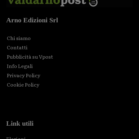
Arno Edizioni Srl
Chi siamo
Contatti
Pubblicità su Vpost
Info Legali
Privacy Policy
Cookie Policy
Html code here! Replace this with any non empty raw html
code and that's it.
Link utili
Elezioni