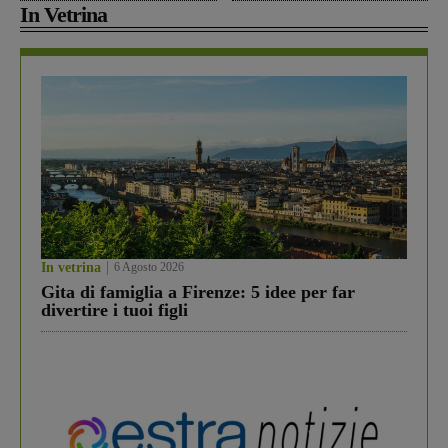
In Vetrina
In vetrina
6 Agosto 2026
Gita di famiglia a Firenze: 5 idee per far
divertire i tuoi figli