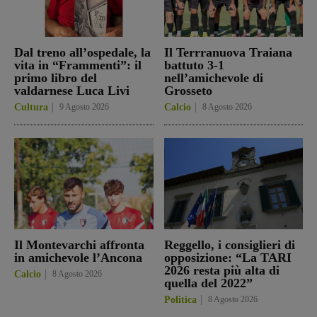
Dal treno all’ospedale, la
Il Terrranuova Traiana
vita in “Frammenti”: il
battuto 3-1
primo libro del
nell’amichevole di
valdarnese Luca Livi
Grosseto
Cultura
9 Agosto 2026
Calcio
8 Agosto 2026
Il Montevarchi affronta
Reggello, i consiglieri di
in amichevole l’Ancona
opposizione: “La TARI
2026 resta più alta di
Calcio
8 Agosto 2026
quella del 2022”
Politica
8 Agosto 2026