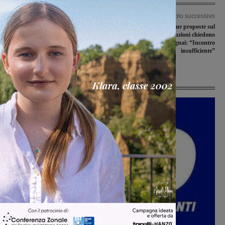
Articolo precedente
Articolo successivo
Farmacie comunali, bilancio ancora in
Bekaert: restano due proposte sul
positivo. Bucciarelli: “Fiducia
tavolo. Sindacati e istituzioni chiedono
riconfermata all’Amministratore
più tempo. Mugnai: “Incontro
Unico”
insufficiente”
Ultime Notizie