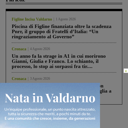
Figline Incisa Valdarno
1 Agosto 2026
Piscina di Figline finanziata oltre la scadenza
Pnrr, il gruppo di Fratelli d’Italia: “Un
ringraziamento al Governo”
Cronaca
4 Agosto 2026
Un anno fa la strage in A1 in cui morirono
Gianni, Giulia e Franco. Lo schianto, il
processo, lo stop ai sorpassi fra tir....
×
Cronaca
3 Agosto 2026
Scomparso da una struttura di Castiglion
Fiorentino l’uomo che aveva ucciso la figlia a
Levane nel 2020