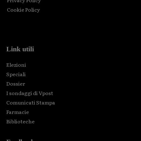
Privacy Policy
Cookie Policy
Html code here! Replace this with any non empty raw html
code and that's it.
Link utili
Elezioni
Speciali
Dossier
I sondaggi di Vpost
Comunicati Stampa
Farmacie
Biblioteche