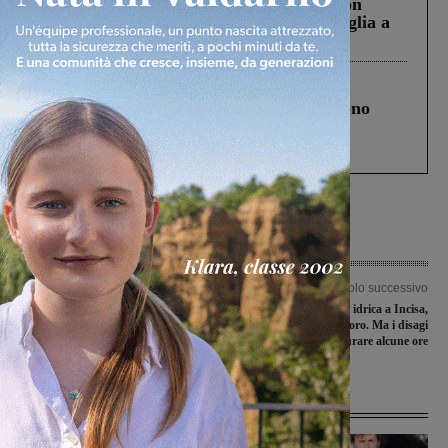
Scomparso da una struttura di Castiglion
Fiorentino l’uomo che aveva ucciso la figlia a
Levane nel 2020
Cronaca
4 Agosto 2026
Un anno fa la strage in A1 in cui morirono
Gianni, Giulia e Franco. Lo schianto, il
processo, lo stop ai sorpassi fra tir....
Articolo precedente
Articolo successivo
Sarri show, nel giorno del suo
Guasto sulla rete idrica a Incisa,
compleanno porta il Napoli in vetta: è
Publiacqua a lavoro. Ma i disagi
campione d’inverno
potrebbero durare alcune ore
Ultime Notizie