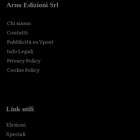
Arno Edizioni Srl
Chi siamo
Contatti
Pubblicità su Vpost
Info Legali
Privacy Policy
Cookie Policy
Html code here! Replace this with any non empty raw html
code and that's it.
Link utili
Elezioni
Speciali