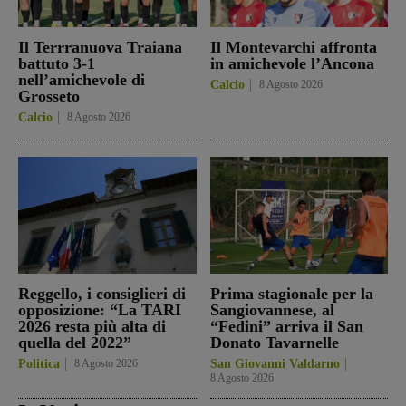
Il Terrranuova Traiana
Il Montevarchi affronta
battuto 3-1
in amichevole l’Ancona
nell’amichevole di
Calcio
8 Agosto 2026
Grosseto
Calcio
8 Agosto 2026
Reggello, i consiglieri di
Prima stagionale per la
opposizione: “La TARI
Sangiovannese, al
2026 resta più alta di
“Fedini” arriva il San
quella del 2022”
Donato Tavarnelle
Politica
8 Agosto 2026
San Giovanni Valdarno
8 Agosto 2026