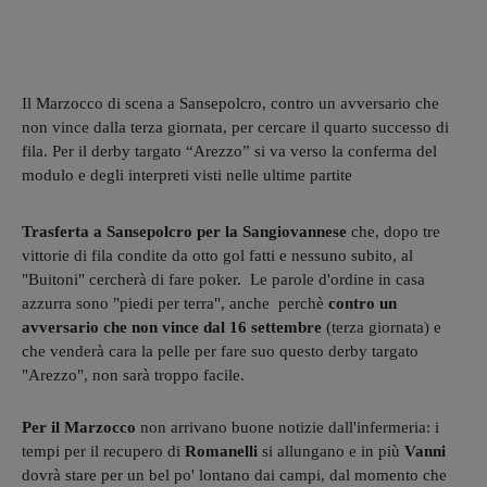
Il Marzocco di scena a Sansepolcro, contro un avversario che
non vince dalla terza giornata, per cercare il quarto successo di
fila. Per il derby targato “Arezzo” si va verso la conferma del
modulo e degli interpreti visti nelle ultime partite
Trasferta a Sansepolcro per la Sangiovannese
che, dopo tre
vittorie di fila condite da otto gol fatti e nessuno subito, al
"Buitoni" cercherà di fare poker. Le parole d'ordine in casa
azzurra sono "piedi per terra", anche perchè
contro un
avversario che non vince dal 16 settembre
(terza giornata) e
che venderà cara la pelle per fare suo questo derby targato
"Arezzo", non sarà troppo facile.
Per il Marzocco
non arrivano buone notizie dall'infermeria: i
tempi per il recupero di
Romanelli
si allungano e in più
Vanni
dovrà stare per un bel po' lontano dai campi, dal momento che