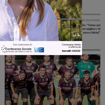
Articolo precedente
Articolo successivo
Sfratti per morosità, tornano i
Diego, continua la terapia. “Siamo qui
contributi del comune per famiglie in
alla ricerca di momenti migliori e di
particolari condizioni di difficoltà
una nuova felicità”
Ultime Notizie