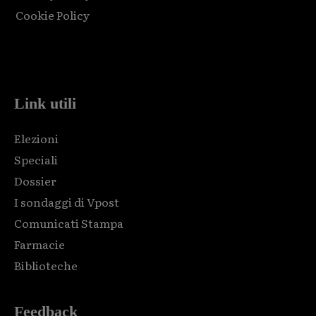
Cookie Policy
Html code here! Replace this with any non empty raw html
code and that's it.
Link utili
Elezioni
Speciali
Dossier
I sondaggi di Vpost
Comunicati Stampa
Farmacie
Biblioteche
Feedback