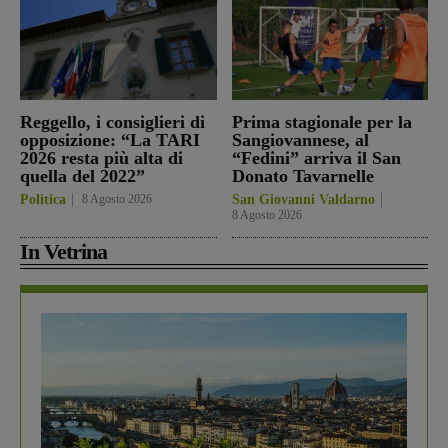
Reggello, i consiglieri di
Prima stagionale per la
opposizione: “La TARI
Sangiovannese, al
2026 resta più alta di
“Fedini” arriva il San
quella del 2022”
Donato Tavarnelle
Politica
8 Agosto 2026
San Giovanni Valdarno
8 Agosto 2026
In Vetrina