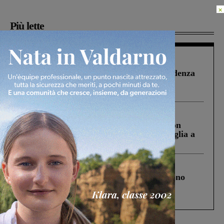
×
Più lette
Figline Incisa Valdarno
1 Agosto 2026
Piscina di Figline finanziata oltre la scadenza
Pnrr, il gruppo di Fratelli d’Italia: “Un
ringraziamento al Governo”
Cronaca
3 Agosto 2026
Scomparso da una struttura di Castiglion
Fiorentino l’uomo che aveva ucciso la figlia a
Levane nel 2020
Cronaca
4 Agosto 2026
Un anno fa la strage in A1 in cui morirono
Gianni, Giulia e Franco. Lo schianto, il
processo, lo stop ai sorpassi fra tir....