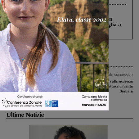
Cronaca
3 Agosto 2026
Scomparso da una struttura di Castiglion
Fiorentino l’uomo che aveva ucciso la figlia a
Levane nel 2020
Articolo precedente
Articolo successivo
Persone con gravi disabilità, aperto in
Giornata di formazione sulla sicurezza
provincia di Arezzo il bando per
alla centrale elettrica di Santa
finanziare progetti di adattamento
Barbara
domestico
Ultime Notizie