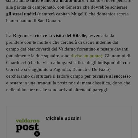
stato attuale
tutto è ancora in alto mare.
Intanto si deve pensare
alla partita di campionato, con Ginestra che dovrebbe schierare
gli stessi undici
(rientrerà capitan Mugelli) che domenica scorsa
hanno battuto il San Donato.
La Rignanese riceve la visita del Ribelle,
avversaria da
prendere con le molle e che cercherà di uscire indenne dal
campo dei biancoverdi del Valdarno fiorentino e restare davanti
(attualmente le due squadre sono
divise un punto)
. Gli uomini di
Guarducci (che ha visto allungarsi la lista degli indisponibili con
Gori che si è aggiunto a Pagnotta, Bennati e De Fazio)
cercheranno di sfruttare il fattore campo
per tornare al successo
e restare in una tranquilla posizione di metà classifica, dopo che
nelle ultime tre uscite sono arrivati altrettanti pareggi.
Michele Bossini