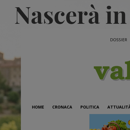
DOSSIER
HOME
CRONACA
POLITICA
ATTUALIT