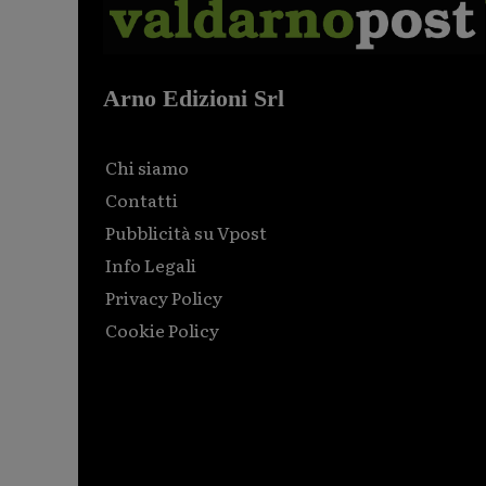
Arno Edizioni Srl
Chi siamo
Contatti
Pubblicità su Vpost
Info Legali
Privacy Policy
Cookie Policy
Html code here! Replace this with any non empty raw
html code and that's it.