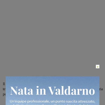
×
Il divario che ha fatto la differenza scavato nel corso del secondo
tempino. Il prossimo fine settimana la RR Retail sarà ad Alessandria
per la Coppa Italia