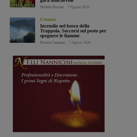
gara amichevole
Michele Bossini
-
7 Agosto 2026
Cronaca
Incendio nel bosco della
Trappola. Soccorsi sul posto per
spegnere le fiamme
Monica Campani
-
7 Agosto 2026