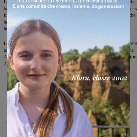
La corsa della RR Retail Galli non si ferma,
con le valdarnesi che
hanno vinto in casa di Umbertide 56-71. Dopo che il primo quarto er
finito 14-14, nel secondo le valdarnesi
hanno scavato il divario
che
ha permesso loro di presentarsi all'intervallo lungo avanti 25-39,
limitandosi poi a controllare negli ultimi due tempini.
La prossima settimana
campionato fermo, con la RR Retail di scen
ad Alessandria, dove cercherà di conquistare la Coppa Italia di serie
A2. Il campionato riprenderà sabato 3 marzo, quando al Palagalli (or
21)
arriverà Empoli
per lo scontro al vertice.
Michele Bossini