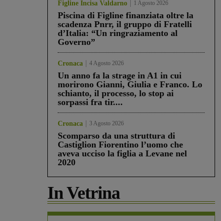
Figline Incisa Valdarno
1 Agosto 2026
Piscina di Figline finanziata oltre la
scadenza Pnrr, il gruppo di Fratelli
d’Italia: “Un ringraziamento al
Governo”
Cronaca
4 Agosto 2026
Un anno fa la strage in A1 in cui
morirono Gianni, Giulia e Franco. Lo
schianto, il processo, lo stop ai
sorpassi fra tir....
Cronaca
3 Agosto 2026
Scomparso da una struttura di
Castiglion Fiorentino l’uomo che
aveva ucciso la figlia a Levane nel
2020
In Vetrina