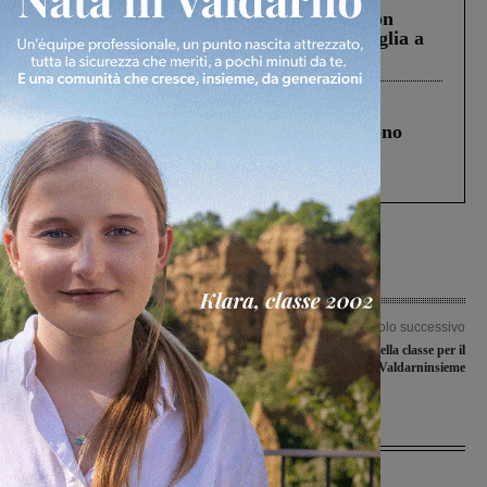
Scomparso da una struttura di Castiglion
Fiorentino l’uomo che aveva ucciso la figlia a
Levane nel 2020
Cronaca
4 Agosto 2026
Un anno fa la strage in A1 in cui morirono
Gianni, Giulia e Franco. Lo schianto, il
processo, lo stop ai sorpassi fra tir....
Articolo precedente
Articolo successivo
Il Comune rilascia la nuova carta di
Natale da primo della classe per il
identità elettronica
Valdarninsieme
Ultime Notizie