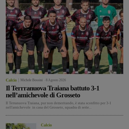
Calcio
Michele Bossini
-
8 Agosto 2026
Il Terrranuova Traiana battuto 3-1
nell’amichevole di Grosseto
Il Terranuova Traiana, pur non demeritando, è stata sconfitto per 3-1
nell'amichevole in casa del Grosseto, squadra di serie...
Calcio