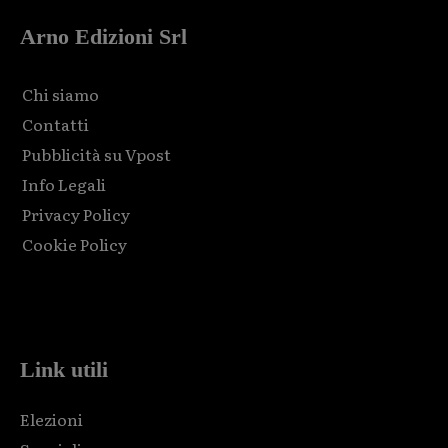
Arno Edizioni Srl
Chi siamo
Contatti
Pubblicità su Vpost
Info Legali
Privacy Policy
Cookie Policy
Html code here! Replace this with any non empty raw html
code and that's it.
Link utili
Elezioni