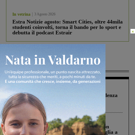
In vetrina
3 Agosto 2026
Estra Notizie agosto: Smart Cities, oltre 44mila
studenti coinvolti, torna il bando per lo sport e
×
debutta il podcast Estrair
Più lette
Figline Incisa Valdarno
1 Agosto 2026
Piscina di Figline finanziata oltre la scadenza
Pnrr, il gruppo di Fratelli d’Italia: “Un
ringraziamento al Governo”
Cronaca
3 Agosto 2026
Scomparso da una struttura di Castiglion
Fiorentino l’uomo che aveva ucciso la figlia a