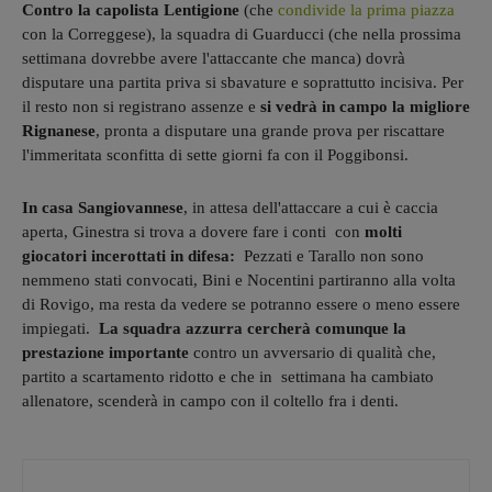
Contro la capolista Lentigione
(che
condivide la prima piazza
con la Correggese), la squadra di Guarducci (che nella prossima
settimana dovrebbe avere l'attaccante che manca) dovrà
disputare una partita priva si sbavature e soprattutto incisiva. Per
il resto non si registrano assenze e
si vedrà in campo la migliore
Rignanese
, pronta a disputare una grande prova per riscattare
l'immeritata sconfitta di sette giorni fa con il Poggibonsi.
In casa Sangiovannese
, in attesa dell'attaccare a cui è caccia
aperta, Ginestra si trova a dovere fare i conti con
molti
giocatori incerottati in difesa:
Pezzati e Tarallo non sono
nemmeno stati convocati, Bini e Nocentini partiranno alla volta
di Rovigo, ma resta da vedere se potranno essere o meno essere
impiegati.
La squadra azzurra cercherà comunque la
prestazione importante
contro un avversario di qualità che,
partito a scartamento ridotto e che in settimana ha cambiato
allenatore, scenderà in campo con il coltello fra i denti.