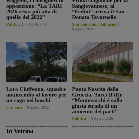
Reggello, i consiglieri di
Prima stagionale per la
opposizione: “La TARI
Sangiovannese, al
2026 resta più alta di
“Fedini” arriva il San
quella del 2022”
Donato Tavarnelle
Politica
8 Agosto 2026
San Giovanni Valdarno
8 Agosto 2026
Loro Ciuffenna, squadre
Punto Nascita della
antincendio al lavoro per
Gruccia, Tucci (FdI):
un rogo nei boschi
“Montevarchi è sulla
giusta strada di un
Cronaca
8 Agosto 2026
aumento dei parti”
Politica
8 Agosto 2026
In Vetrina