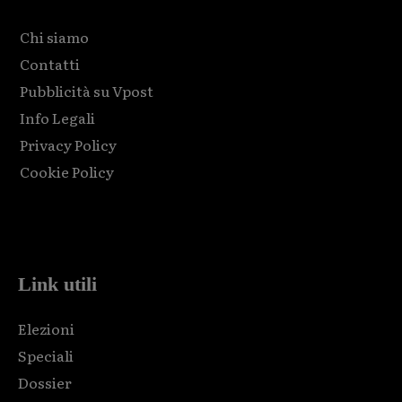
Chi siamo
Contatti
Pubblicità su Vpost
Info Legali
Privacy Policy
Cookie Policy
Html code here! Replace this with any non empty raw html
code and that's it.
Link utili
Elezioni
Speciali
Dossier