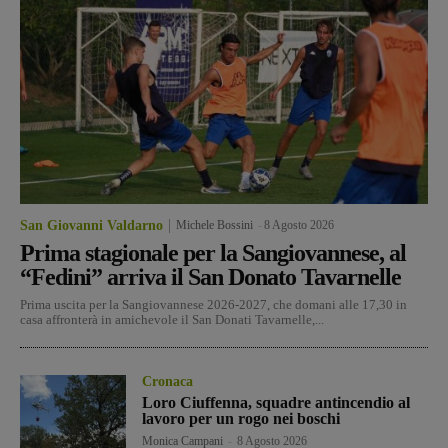
San Giovanni Valdarno
Michele Bossini
-
8 Agosto 2026
Prima stagionale per la Sangiovannese, al
“Fedini” arriva il San Donato Tavarnelle
Prima uscita per la Sangiovannese 2026-2027, che domani alle 17,30 in
casa affronterà in amichevole il San Donati Tavarnelle,...
Cronaca
Loro Ciuffenna, squadre antincendio al
lavoro per un rogo nei boschi
Monica Campani
-
8 Agosto 2026