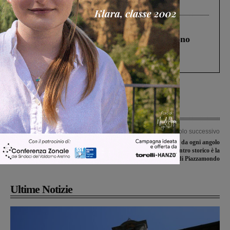
Levane nel 2020
Cronaca
4 Agosto 2026
Un anno fa la strage in A1 in cui morirono
Gianni, Giulia e Franco. Lo schianto, il
processo, lo stop ai sorpassi fra tir....
Articolo precedente
Articolo successivo
Asp Ludovico Martelli: per la festa
Colori, suoni, profumi da ogni angolo
dei nonni un e-book con tanti ricordi
del mondo: nel centro storico è la
giornata di Piazzamondo
Ultime Notizie