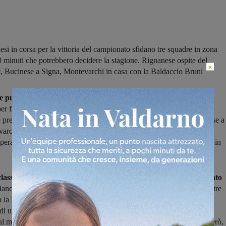
esi in corsa per la vittoria del campionato sfidano tre squadre in zona
0 minuti che potrebbero decidere la stagione. Rignanese ospite del
×
, Bucinese a Signa, Montevarchi in casa con la Baldaccio Bruni
 può chiuderla sul campo del Firenze Ovest
con una giornata di
er festeggiare il salto diretto in Serie D ha bisogno di un passo falso
e pretendenti al trono. Le quali, naturalmente, non ci stanno: Bucinese a
archi in casa contro la Baldaccio Bruni, entrambe per vincere e
perare. Potrebbero essere i 90 minuti che decidono l’intera stagione in
 classifica con tre punti di vantaggio, la Rignanese penserà soltanto
biancoverdi saranno campioni soltanto se riusciranno a conquistare i tre
to la Bucinese non andasse oltre al pareggio, oppure potrebbero
di un pari se al contempo la Bucinese venisse sconfitta e il
l massimo raccogliesse un punto (
tutte le ipotesi
). Ciò che conta, però,