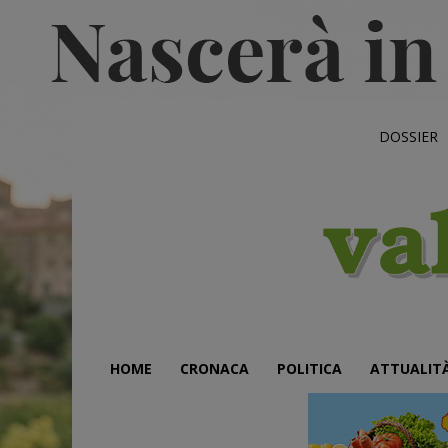
DOSSIER
HOME
CRONACA
POLITICA
ATTUALIT