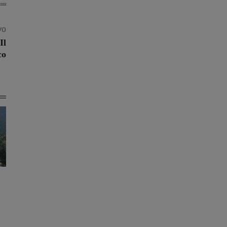
vo
Il
co