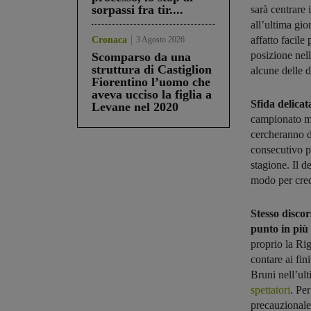
sorpassi fra tir....
sarà centrare 
all’ultima gio
affatto facile
Cronaca
3 Agosto 2026
posizione nell
Scomparso da una
struttura di Castiglion
alcune delle di
Fiorentino l’uomo che
aveva ucciso la figlia a
Sfida delicat
Levane nel 2020
campionato ma 
cercheranno di
consecutivo pe
stagione. Il d
modo per cred
Stesso disco
punto in più 
proprio la Ri
contare ai fin
Bruni nell’ult
spettatori
. Pe
precauzionale 