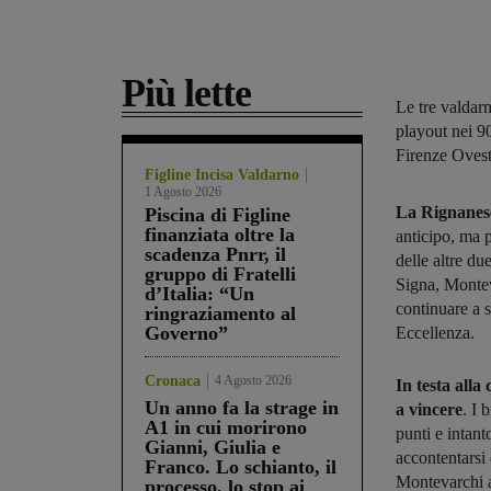
Più lette
Le tre valdarn
playout nei 9
Firenze Ovest
Figline Incisa Valdarno
1 Agosto 2026
La Rignanese
Piscina di Figline
finanziata oltre la
anticipo, ma p
scadenza Pnrr, il
delle altre du
gruppo di Fratelli
Signa, Montev
d’Italia: “Un
continuare a s
ringraziamento al
Governo”
Eccellenza.
Cronaca
4 Agosto 2026
In testa alla
Un anno fa la strage in
a vincere
. I 
A1 in cui morirono
punti e intan
Gianni, Giulia e
accontentarsi 
Franco. Lo schianto, il
Montevarchi a
processo, lo stop ai