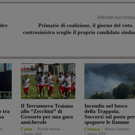
Articolo successi
adre
Primarie di coalizione, il giorno del voto. 
centrosinistra sceglie il proprio candidato sinda
Il Terranuova Traiana
Incendio nel bosco
o tra
allo “Zecchini” di
della Trappola.
sa
Grosseto per una gara
Soccorsi sul posto per
amichevole
spegnere le fiamme
ni
-
Calcio
Michele Bossini
-
Cronaca
Monica Campani
-
7 Agosto 2026
7 Agosto 2026