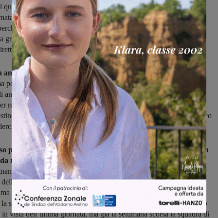
il quarto successo consecutivo, anche al costo di giocarsi tutto
rnata. L’impegno, al di là di quanto suggerisce la classifica, non sarà
 perché il Firenze Ovest è alla ricerca di punti per scalare qualche
a griglia dei playout, approfittando anche della probabile frenata di
rette avversarie, impegnate in sfide altrettanto difficili.
a anche per la Bucinese ospite del Signa
, quartultima forza del
potenzialmente ancora in corsa per la salvezza diretta. I fiorentini
 andare a punti, i valdambrini vogliono il sesto risultato utile
r restare agganciati alla capolista fino agli ultimi 90 minuti della
estino della Bucinese dipende dai risultati della Rignanese. Ma l’unico
erci è vincere entrambe le gare che restano.
rso per il Montevarchi, con l’aggravante che i rossoblù hanno un
da recuperare sulla capolista
ma con il vantaggio di poter sfidare
gnanese all’ultima giornata. Un’ultima giornata che l’Aquila vuol far
i della classifica: per questo dovrà battere un’agguerrita Baldaccio
ima partita di stagione regolare al Brilli Peri,
davanti a mille e più
r la seconda domenica consecutiva non ci sarà Vangi, tenuto a riposo
in vista dell’ultima giornata, ma già la settimana scorsa la squadra di