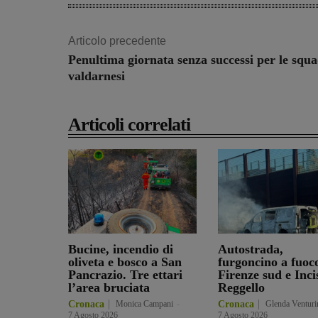
Articolo precedente
Penultima giornata senza successi per le squ
valdarnesi
Articoli correlati
Bucine, incendio di
Autostrada,
oliveta e bosco a San
furgoncino a fuoc
Pancrazio. Tre ettari
Firenze sud e Inci
l’area bruciata
Reggello
Cronaca
Monica Campani
-
Cronaca
Glenda Venturi
7 Agosto 2026
7 Agosto 2026