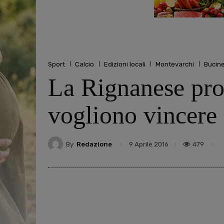
Sport
Calcio
Edizioni locali
Montevarchi
Bucin
La Rignanese pro
vogliono vincere 
By
Redazione
479
9 Aprile 2016