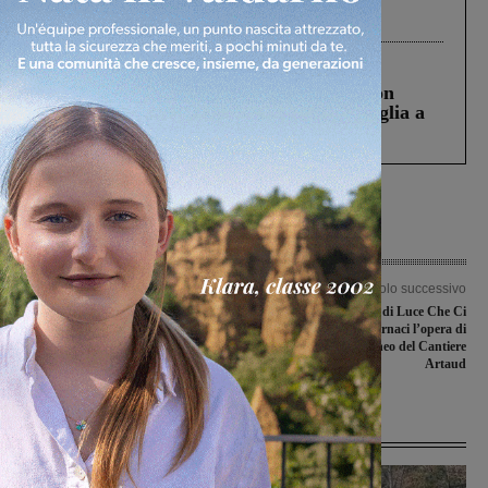
processo, lo stop ai sorpassi fra tir....
Cronaca
3 Agosto 2026
Scomparso da una struttura di Castiglion
Fiorentino l’uomo che aveva ucciso la figlia a
Levane nel 2020
Articolo precedente
Articolo successivo
Cavriglia a segno nel recupero con il
“I Brandelli di Luce Che Ci
Montemignaio
Rimangono”, alle Fornaci l’opera di
teatro contemporaneo del Cantiere
Artaud
Ultime Notizie