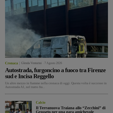
Cronaca
Glenda Venturini
-
7 Agosto 2026
Autostrada, furgoncino a fuoco tra Firenze
sud e Incisa Reggello
Un altro mezzo in fiamme nella cronaca di oggi. Questa volta è successo in
Autostrada A1, nel tratto fra...
Calcio
Il Terranuova Traiana allo “Zecchini” di
Grosseto per una gara amichevole