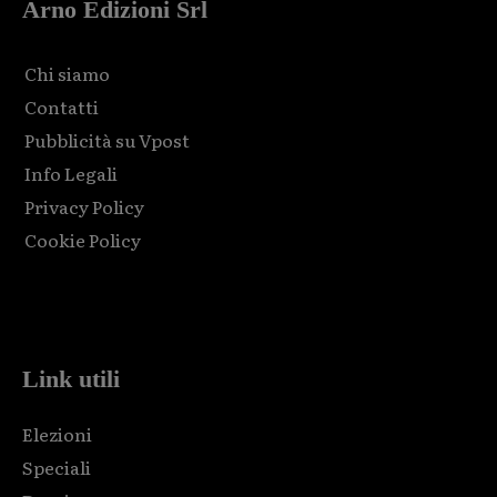
Arno Edizioni Srl
Chi siamo
Contatti
Pubblicità su Vpost
Info Legali
Privacy Policy
Cookie Policy
Html code here! Replace this with any non empty raw html
code and that's it.
Link utili
Elezioni
Speciali