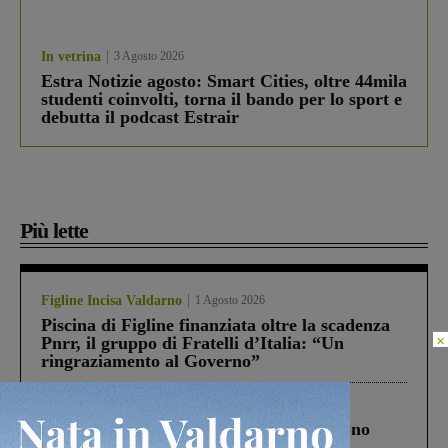
In vetrina
3 Agosto 2026
Estra Notizie agosto: Smart Cities, oltre 44mila
studenti coinvolti, torna il bando per lo sport e
debutta il podcast Estrair
Più lette
Figline Incisa Valdarno
1 Agosto 2026
Piscina di Figline finanziata oltre la scadenza
×
Pnrr, il gruppo di Fratelli d’Italia: “Un
ringraziamento al Governo”
Cronaca
4 Agosto 2026
Un anno fa la strage in A1 in cui morirono
Gianni, Giulia e Franco. Lo schianto, il