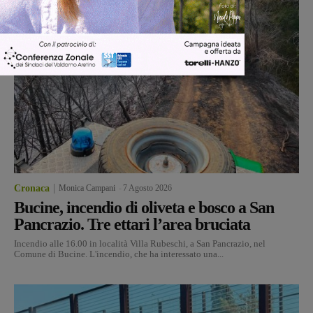
Cronaca
Monica Campani
-
7 Agosto 2026
Bucine, incendio di oliveta e bosco a San
Pancrazio. Tre ettari l’area bruciata
Incendio alle 16.00 in località Villa Rubeschi, a San Pancrazio, nel
Comune di Bucine. L'incendio, che ha interessato una...