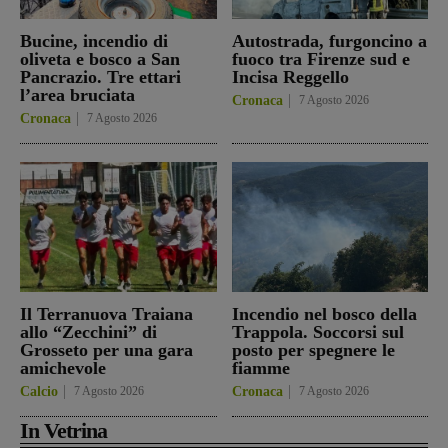
Bucine, incendio di
Autostrada, furgoncino a
oliveta e bosco a San
fuoco tra Firenze sud e
Pancrazio. Tre ettari
Incisa Reggello
l’area bruciata
Cronaca
7 Agosto 2026
Cronaca
7 Agosto 2026
Il Terranuova Traiana
Incendio nel bosco della
allo “Zecchini” di
Trappola. Soccorsi sul
Grosseto per una gara
posto per spegnere le
amichevole
fiamme
Calcio
7 Agosto 2026
Cronaca
7 Agosto 2026
In Vetrina