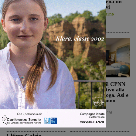
Prefetto di Arezzo:
continuità, appena un
“L’attenzione delle
paio i volti nuovi
istituzioni su questa
San Giovanni Valdarno
vicenda resta alta”
6 Agosto 2026
Cronaca
6 Agosto 2026
Punto Nascita, no alla
Punto nascita: il CPNN
deroga ma il Ministero
dà parere negativo alla
apre al monitoraggio di
richiesta di deroga. Asl e
sei mesi. Vadi: “Una
Regione esprimono
risposta che valutiamo
disappunto
positivamente anche se
Cronaca
6 Agosto 2026
con prudenza”
Cronaca
6 Agosto 2026
Ultime Calcio