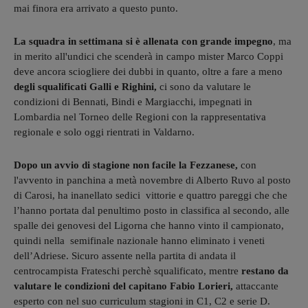
mai finora era arrivato a questo punto.
La squadra in settimana si è allenata con grande impegno
, ma
in merito all'undici che scenderà in campo mister Marco Coppi
deve ancora sciogliere dei dubbi in quanto, oltre a fare a meno
degli squalificati Galli e Righini,
ci sono da valutare le
condizioni di Bennati, Bindi e Margiacchi, impegnati in
Lombardia nel Torneo delle Regioni con la rappresentativa
regionale e solo oggi rientrati in Valdarno.
Dopo un avvio di stagione non facile la Fezzanese,
con
l'avvento in panchina a metà novembre di Alberto Ruvo al posto
di Carosi, ha inanellato sedici vittorie e quattro pareggi che che
l’hanno portata dal penultimo posto in classifica al secondo, alle
spalle dei genovesi del Ligorna che hanno vinto il campionato,
quindi nella semifinale nazionale hanno eliminato i veneti
dell’Adriese. Sicuro assente nella partita di andata il
centrocampista Frateschi perchè squalificato, mentre
restano da
valutare le condizioni del capitano Fabio Lorieri,
attaccante
esperto con nel suo curriculum stagioni in C1, C2 e serie D.