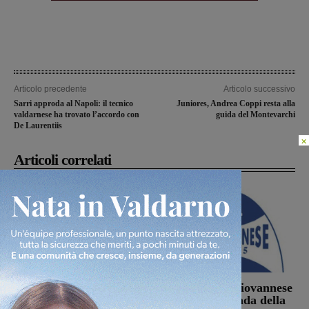
Articolo precedente
Articolo successivo
Sarri approda al Napoli: il tecnico
Juniores, Andrea Coppi resta alla
valdarnese ha trovato l’accordo con
guida del Montevarchi
De Laurentiis
×
Articoli correlati
Sospese le ricerche sul
La Futsal Sangiovannese
campo di Miah Billal, il
ha scelto la strada della