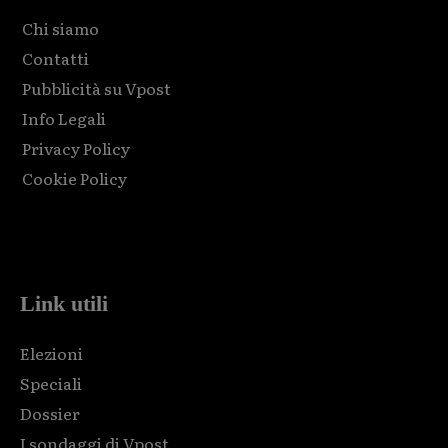
Chi siamo
Contatti
Pubblicità su Vpost
Info Legali
Privacy Policy
Cookie Policy
Html code here! Replace this with any non empty raw html
code and that's it.
Link utili
Elezioni
Speciali
Dossier
I sondaggi di Vpost