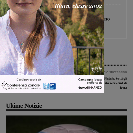
Cronaca
4 Agosto 2026
Un anno fa la strage in A1 in cui morirono
Gianni, Giulia e Franco. Lo schianto, il
processo, lo stop ai sorpassi fra tir....
Articolo precedente
Articolo successivo
La “Valdarno Sviluppo” al centro di
Agenda degli eventi di Natale: tutti gli
un dibattito nel consiglio della Città
appuntamenti in questo weekend di
Metropolitana di Firenze
festa
Ultime Notizie