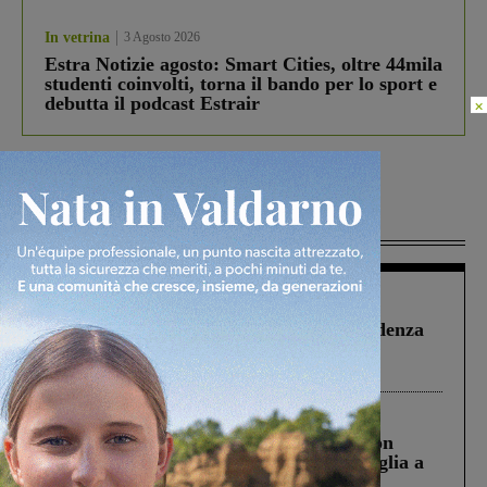
In vetrina
3 Agosto 2026
Estra Notizie agosto: Smart Cities, oltre 44mila
studenti coinvolti, torna il bando per lo sport e
debutta il podcast Estrair
×
Più lette
Figline Incisa Valdarno
1 Agosto 2026
Piscina di Figline finanziata oltre la scadenza
Pnrr, il gruppo di Fratelli d’Italia: “Un
ringraziamento al Governo”
Cronaca
3 Agosto 2026
Scomparso da una struttura di Castiglion
Fiorentino l’uomo che aveva ucciso la figlia a
Levane nel 2020