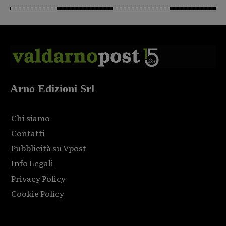
Arno Edizioni Srl
Chi siamo
Contatti
Pubblicità su Vpost
Info Legali
Privacy Policy
Cookie Policy
Html code here! Replace this with any non empty raw html
code and that's it.