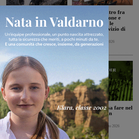
Loro, auto in fiamme in
Reggello: incontro fra
località Trevane: brucia
l’Amministrazione e
anche la vegetazione.
Alia, sul tavolo le
Intervento di Vigili del
criticità nel servizio di
fuoco e volontari
raccolta rifiuti
antincendio
Reggello
7 Agosto 2026
Cronaca
7 Agosto 2026
Aquila Montevarchi e
Weekender: cosa fare nel
Terranova Traiana
fine settimana in
contro nel primo turno
Valdarno
di Coppa Italia
Weekender
7 Agosto 2026
Calcio
7 Agosto 2026