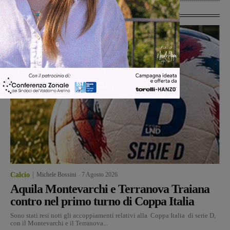
Ultime Calcio
Calcio
Michele Bossini
-
7 Agosto 2026
Aquila Montevarchi e Terranova Traiana
contro nel primo turno di Coppa Italia
Sono stati resi noti gli accoppiamenti relativi alla Coppa Italia di serie D,
con il Montevarchi e il Terranova...