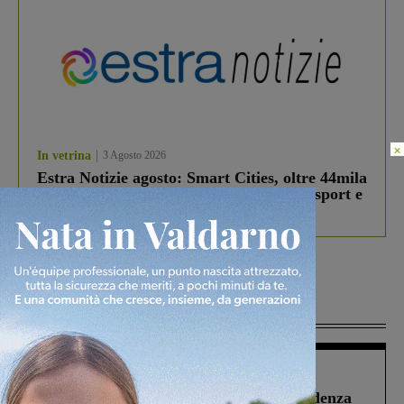
×
In vetrina
3 Agosto 2026
Estra Notizie agosto: Smart Cities, oltre 44mila
studenti coinvolti, torna il bando per lo sport e
debutta il podcast Estrair
Più lette
Figline Incisa Valdarno
1 Agosto 2026
Piscina di Figline finanziata oltre la scadenza