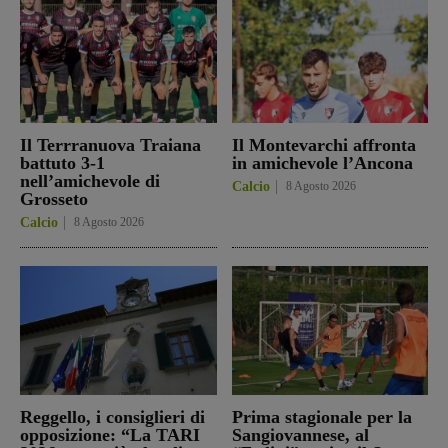
Il Terrranuova Traiana
Il Montevarchi affronta
battuto 3-1
in amichevole l’Ancona
nell’amichevole di
Calcio
8 Agosto 2026
Grosseto
Calcio
8 Agosto 2026
Reggello, i consiglieri di
Prima stagionale per la
opposizione: “La TARI
Sangiovannese, al