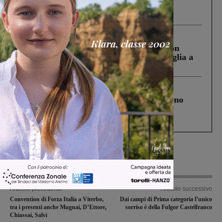
Pnrr, il gruppo di Fratelli d’Italia: “Un
ringraziamento al Governo”
Cronaca
3 Agosto 2026
Scomparso da una struttura di Castiglion
Fiorentino l’uomo che aveva ucciso la figlia a
Levane nel 2020
Cronaca
4 Agosto 2026
Un anno fa la strage in A1 in cui morirono
Gianni, Giulia e Franco. Lo schianto, il
processo, lo stop ai sorpassi fra tir....
Articolo precedente
Articolo successivo
Convention di Forza Italia a Viterbo,
Dai campi di Prima categoria l’unico
tra i presenti anche Mugnai, D’Ettore,
sorriso è della Fulgor Castelfranco
Chiassai, Salvi