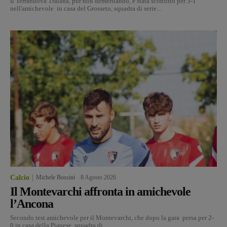
Il Terranuova Traiana, pur non demeritando, è stata sconfitto per 3-1
nell'amichevole in casa del Grosseto, squadra di serie...
Calcio
Michele Bossini
-
8 Agosto 2026
Il Montevarchi affronta in amichevole
l’Ancona
Secondo test amichevole per il Montevarchi, che dopo la gara persa per 2-
0 in casa della Pianese, squadra di...