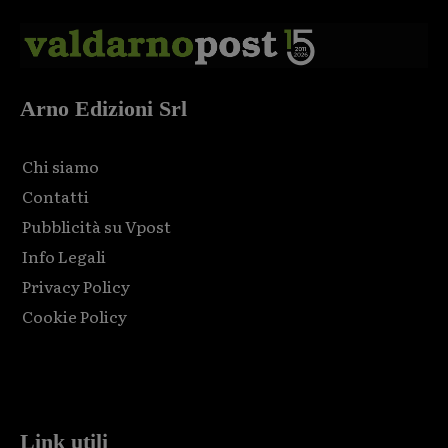
Arno Edizioni Srl
Chi siamo
Contatti
Pubblicità su Vpost
Info Legali
Privacy Policy
Cookie Policy
Html code here! Replace this with any non empty raw html
code and that's it.
Link utili