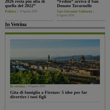
2026 resta più alta di
“Fedini” arriva il San
quella del 2022”
Donato Tavarnelle
Politica
8 Agosto 2026
San Giovanni Valdarno
8 Agosto 2026
In Vetrina
In vetrina
6 Agosto 2026
Gita di famiglia a Firenze: 5 idee per far
divertire i tuoi figli