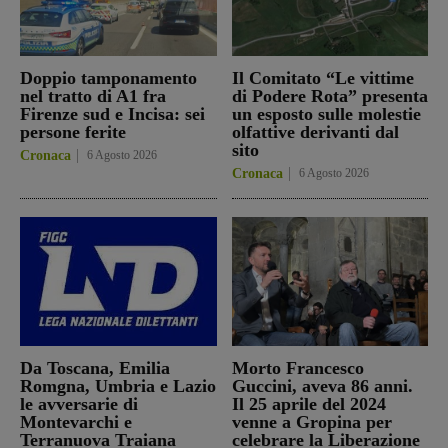
Doppio tamponamento
Il Comitato “Le vittime
nel tratto di A1 fra
di Podere Rota” presenta
Firenze sud e Incisa: sei
un esposto sulle molestie
persone ferite
olfattive derivanti dal
sito
Cronaca
6 Agosto 2026
Cronaca
6 Agosto 2026
Da Toscana, Emilia
Morto Francesco
Romgna, Umbria e Lazio
Guccini, aveva 86 anni.
le avversarie di
Il 25 aprile del 2024
Montevarchi e
venne a Gropina per
Terranuova Traiana
celebrare la Liberazione