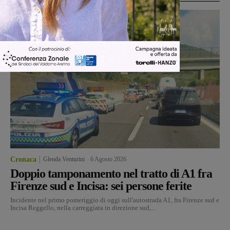
Cronaca
Glenda Venturini
-
6 Agosto 2026
Doppio tamponamento nel tratto di A1 fra
Firenze sud e Incisa: sei persone ferite
Incidente nel primo pomeriggio di oggi sull'autostrada A1, fra Firenze sud e
Incisa Reggello, nella carreggiata in direzione sud,...