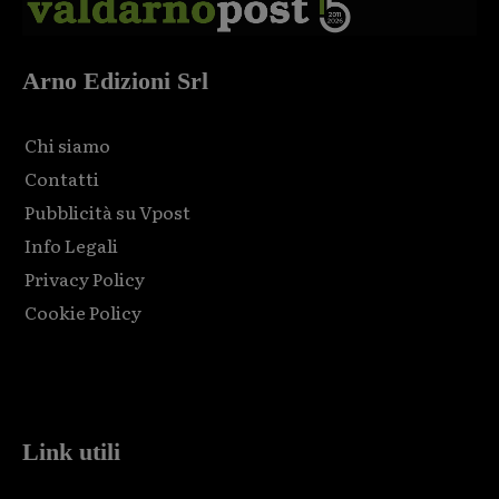
Arno Edizioni Srl
Chi siamo
Contatti
Pubblicità su Vpost
Info Legali
Privacy Policy
Cookie Policy
Html code here! Replace this with any non empty raw html
code and that's it.
Link utili