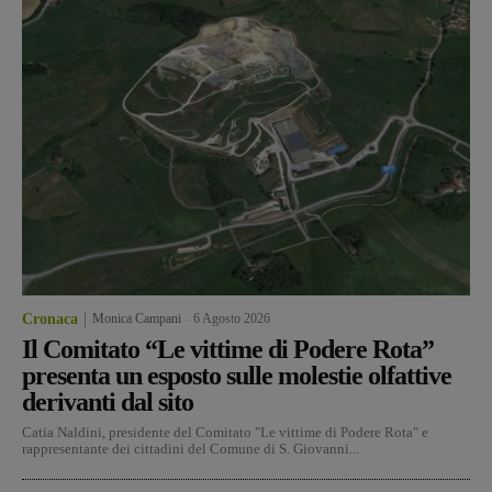
Cronaca
Monica Campani
-
6 Agosto 2026
Il Comitato “Le vittime di Podere Rota”
presenta un esposto sulle molestie olfattive
derivanti dal sito
Catia Naldini, presidente del Comitato "Le vittime di Podere Rota" e
rappresentante dei cittadini del Comune di S. Giovanni...