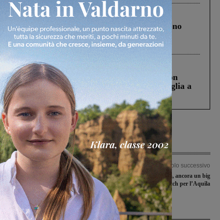
Cronaca
4 Agosto 2026
Un anno fa la strage in A1 in cui morirono
Gianni, Giulia e Franco. Lo schianto, il
processo, lo stop ai sorpassi fra tir....
Cronaca
3 Agosto 2026
Scomparso da una struttura di Castiglion
Fiorentino l’uomo che aveva ucciso la figlia a
Levane nel 2020
Articolo precedente
Articolo successivo
Subito buoni risultati nella nuova
Domenica a Grassina, ancora un big
stagione per il Tennistavolo Valdarno
match per l’Aquila
Ultime Notizie