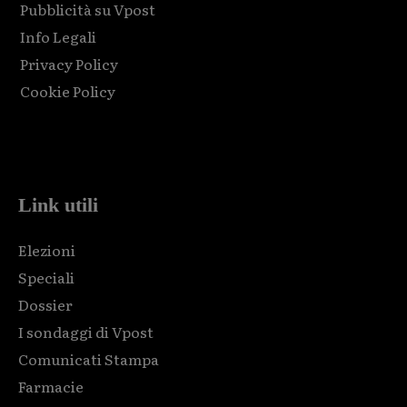
Pubblicità su Vpost
Info Legali
Privacy Policy
Cookie Policy
Html code here! Replace this with any non empty raw html
code and that's it.
Link utili
Elezioni
Speciali
Dossier
I sondaggi di Vpost
Comunicati Stampa
Farmacie