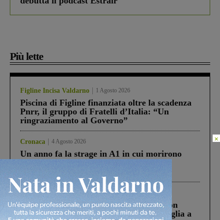
debutta il podcast Estrair
Più lette
Figline Incisa Valdarno
1 Agosto 2026
Piscina di Figline finanziata oltre la scadenza
Pnrr, il gruppo di Fratelli d’Italia: “Un
ringraziamento al Governo”
×
Cronaca
4 Agosto 2026
Un anno fa la strage in A1 in cui morirono
Gianni, Giulia e Franco. Lo schianto, il
processo, lo stop ai sorpassi fra tir....
Cronaca
3 Agosto 2026
Scomparso da una struttura di Castiglion
Fiorentino l’uomo che aveva ucciso la figlia a