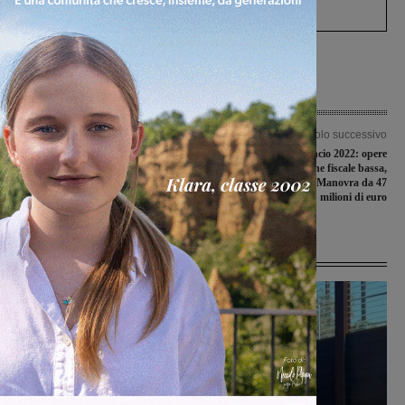
Levane nel 2020
Articolo precedente
Articolo successivo
Chiudono in orario notturno i
Approvato il bilancio 2022: opere
giardini pubblici di via Martiri
pubbliche, pressione fiscale bassa,
Cavicchi
politiche sociali. Manovra da 47
milioni di euro
Ultime Notizie