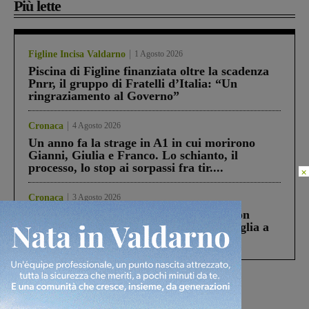
Più lette
Figline Incisa Valdarno
1 Agosto 2026
Piscina di Figline finanziata oltre la scadenza
Pnrr, il gruppo di Fratelli d’Italia: “Un
ringraziamento al Governo”
Cronaca
4 Agosto 2026
Un anno fa la strage in A1 in cui morirono
Gianni, Giulia e Franco. Lo schianto, il
processo, lo stop ai sorpassi fra tir....
×
Cronaca
3 Agosto 2026
Scomparso da una struttura di Castiglion
Fiorentino l’uomo che aveva ucciso la figlia a
Levane nel 2020