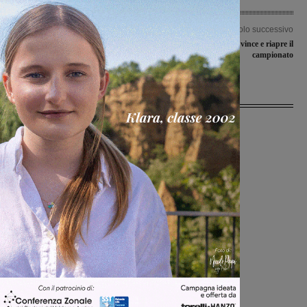
Articolo precedente
Articolo successivo
Pranzo ai saloni per la polisportiva
Il ValdarnInsieme vince e riapre il
“Galli”
campionato
Ultime Notizie