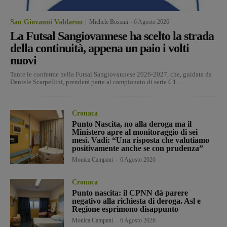
San Giovanni Valdarno
Michele Bossini
-
6 Agosto 2026
La Futsal Sangiovannese ha scelto la strada
della continuità, appena un paio i volti
nuovi
Tante le conferme nella Futsal Sangiovannese 2026-2027, che, guidata da
Daniele Scarpellini, prenderà parte al campionato di serie C1...
Cronaca
Punto Nascita, no alla deroga ma il
Ministero apre al monitoraggio di sei
mesi. Vadi: “Una risposta che valutiamo
positivamente anche se con prudenza”
Monica Campani
-
6 Agosto 2026
Cronaca
Punto nascita: il CPNN dà parere
negativo alla richiesta di deroga. Asl e
Regione esprimono disappunto
Monica Campani
-
6 Agosto 2026