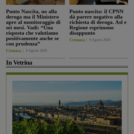
Punto Nascita, no alla
Punto nascita: il CPNN
deroga ma il Ministero
dà parere negativo alla
apre al monitoraggio di
richiesta di deroga. Asl e
sei mesi. Vadi: “Una
Regione esprimono
risposta che valutiamo
disappunto
positivamente anche se
Cronaca
6 Agosto 2026
con prudenza”
Cronaca
6 Agosto 2026
In Vetrina