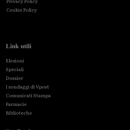
Privacy Policy
Cookie Policy
Html code here! Replace this with any non empty raw html
code and that's it.
Link utili
Elezioni
Speciali
Dossier
I sondaggi di Vpost
Comunicati Stampa
Farmacie
Biblioteche