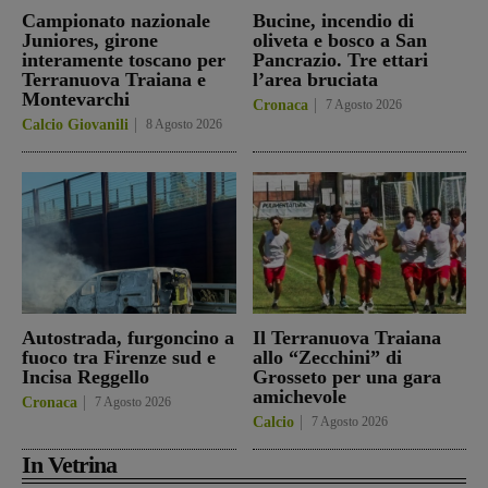
Campionato nazionale
Bucine, incendio di
Juniores, girone
oliveta e bosco a San
interamente toscano per
Pancrazio. Tre ettari
Terranuova Traiana e
l’area bruciata
Montevarchi
Cronaca
7 Agosto 2026
Calcio Giovanili
8 Agosto 2026
Autostrada, furgoncino a
Il Terranuova Traiana
fuoco tra Firenze sud e
allo “Zecchini” di
Incisa Reggello
Grosseto per una gara
amichevole
Cronaca
7 Agosto 2026
Calcio
7 Agosto 2026
In Vetrina