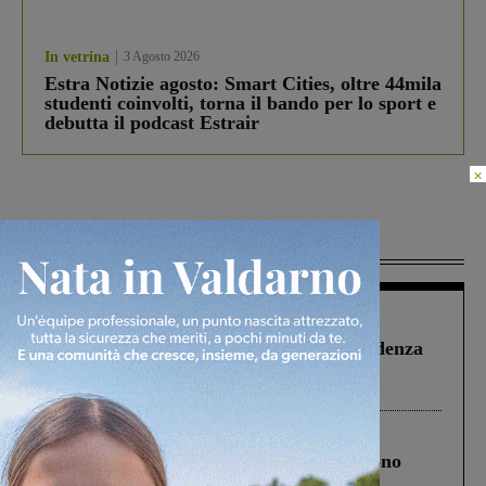
In vetrina
3 Agosto 2026
Estra Notizie agosto: Smart Cities, oltre 44mila
studenti coinvolti, torna il bando per lo sport e
debutta il podcast Estrair
×
Più lette
Figline Incisa Valdarno
1 Agosto 2026
Piscina di Figline finanziata oltre la scadenza
Pnrr, il gruppo di Fratelli d’Italia: “Un
ringraziamento al Governo”
Cronaca
4 Agosto 2026
Un anno fa la strage in A1 in cui morirono
Gianni, Giulia e Franco. Lo schianto, il