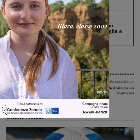
processo, lo stop ai sorpassi fra tir....
Cronaca
3 Agosto 2026
Scomparso da una struttura di Castiglion
Fiorentino l’uomo che aveva ucciso la figlia a
Levane nel 2020
Articolo precedente
Articolo successivo
Finale di Coppa Italia di Promozione,
Mauro Di Ponte fa il bilancio sui
il Terranuova Traiana vuole scrivere
lavori viari
la storia
Ultime Notizie