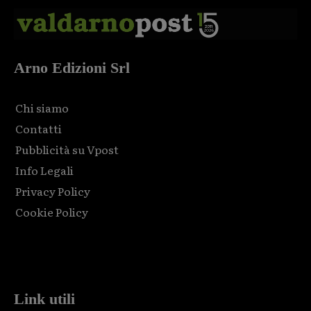
Arno Edizioni Srl
Chi siamo
Contatti
Pubblicità su Vpost
Info Legali
Privacy Policy
Cookie Policy
Html code here! Replace this with any non empty raw html
code and that's it.
Link utili