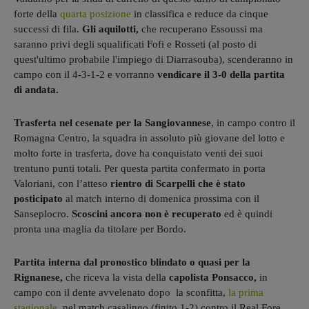
forte della
quarta posizione
in classifica e reduce da cinque
successi di fila.
Gli aquilotti,
che recuperano Essoussi ma
saranno privi degli squalificati Fofi e Rosseti (al posto di
quest'ultimo probabile l'impiego di Diarrasouba), scenderanno in
campo con il 4-3-1-2 e vorranno
vendicare il 3-0 della partita
di andata.
Trasferta nel cesenate per la Sangiovannese
, in campo contro il
Romagna Centro, la squadra in assoluto più giovane del lotto e
molto forte in trasferta, dove ha conquistato venti dei suoi
trentuno punti totali. Per questa partita confermato in porta
Valoriani, con l’atteso
rientro di Scarpelli che è stato
posticipato
al match interno di domenica prossima con il
Sanseplocro.
Scoscini ancora non è recuperato
ed è quindi
pronta una maglia da titolare per Bordo.
Partita interna dal pronostico blindato o quasi per la
Rignanese,
che riceva la vista della
capolista Ponsacco,
in
campo con il dente avvelenato dopo la sconfitta,
la prima
stagionale
, nel match casalingo (finito 1-2) contro il Real Fore