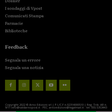
Dossier
I sondaggi di Vpost
Comunicati Stampa
Farmacie
Biblioteche
Feedback
Segnala un errore
Segnala una notizia
Copyright 2022 © Arno Edizioni srl | P.I./C.F n.02314000510 | Reg. Trib. AR n.
9/11 info@valdarnopost.it - PEC: arnoedizioni@legalmail.it - tel. 055.5353443