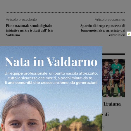
Articolo precedente
Articolo successivo
Piano nazionale scuola digitale:
Spaccio di droga e possesso di
iniziative nei tre istituti dell’ Isis
banconote false: arrestato dai
×
Valdarno
carabinieri
Articoli correlati
Dal treno all’ospedale, la
Il Terrranuova Traiana
vita in “Frammenti”: il
battuto 3-1
primo libro del
nell’amichevole di
valdarnese Luca Livi
Grosseto
Cultura
9 Agosto 2026
Calcio
8 Agosto 2026