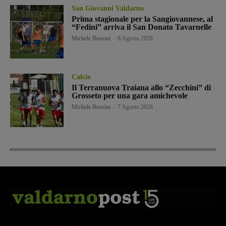
San Giovanni Valdarno
Prima stagionale per la Sangiovannese, al
“Fedini” arriva il San Donato Tavarnelle
Michele Bossini
-
8 Agosto 2026
Calcio
Il Terranuova Traiana allo “Zecchini” di
Grosseto per una gara amichevole
Michele Bossini
-
7 Agosto 2026