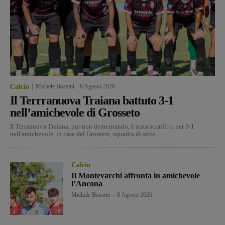
Calcio
Michele Bossini
-
8 Agosto 2026
Il Terrranuova Traiana battuto 3-1
nell’amichevole di Grosseto
Il Terranuova Traiana, pur non demeritando, è stata sconfitto per 3-1
nell'amichevole in casa del Grosseto, squadra di serie...
Calcio
Il Montevarchi affronta in amichevole
l’Ancona
Michele Bossini
-
8 Agosto 2026