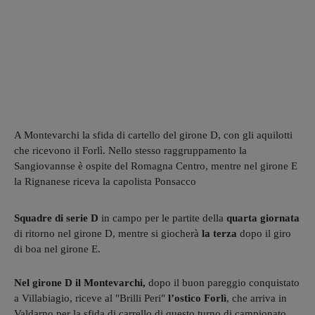
A Montevarchi la sfida di cartello del girone D, con gli aquilotti
che ricevono il Forlì. Nello stesso raggruppamento la
Sangiovannse è ospite del Romagna Centro, mentre nel girone E
la Rignanese riceva la capolista Ponsacco
Squadre di serie D
in campo per le partite della
quarta giornata
di ritorno nel girone D, mentre si giocherà
la terza
dopo il giro
di boa nel girone E.
Nel girone D il Montevarchi,
dopo il buon pareggio conquistato
a Villabiagio, riceve al "Brilli Peri"
l’ostico Forlì
, che arriva in
Valdarno per la sfida di carrello di questo turno di campionato