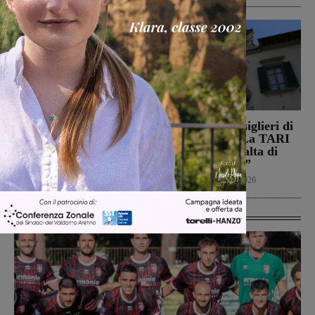
Il Montevarchi affronta
Reggello, i consiglieri di
in amichevole l’Ancona
opposizione: “La TARI
2026 resta più alta di
Calcio
8 Agosto 2026
quella del 2022”
Politica
8 Agosto 2026
Ultime Calcio