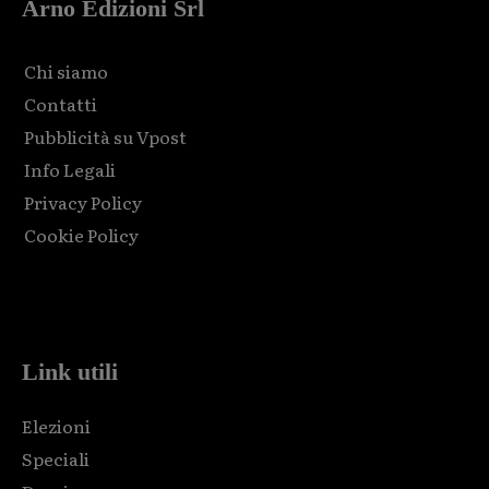
Arno Edizioni Srl
Chi siamo
Contatti
Pubblicità su Vpost
Info Legali
Privacy Policy
Cookie Policy
Html code here! Replace this with any non empty raw html
code and that's it.
Link utili
Elezioni
Speciali