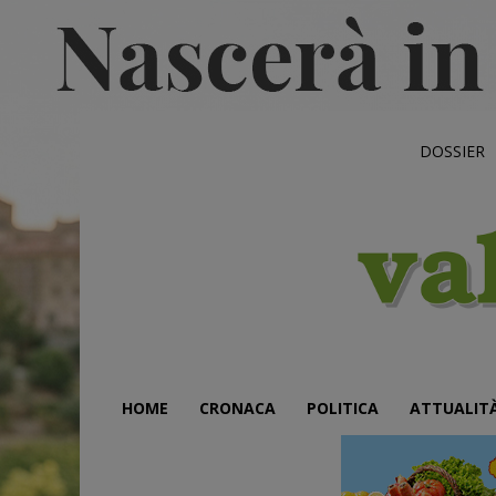
DOSSIER
HOME
CRONACA
POLITICA
ATTUALIT