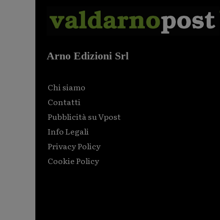
Arno Edizioni Srl
Chi siamo
Contatti
Pubblicità su Vpost
Info Legali
Privacy Policy
Cookie Policy
Html code here! Replace this with any non empty raw
html code and that's it.