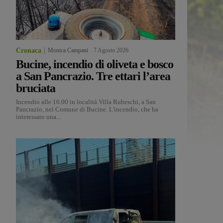
Cronaca
Monica Campani
-
7 Agosto 2026
Bucine, incendio di oliveta e bosco
a San Pancrazio. Tre ettari l’area
bruciata
Incendio alle 16.00 in località Villa Rubeschi, a San
Pancrazio, nel Comune di Bucine. L'incendio, che ha
interessato una...