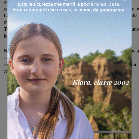
prestigioso "Memorial Giglioli" di Poggibonsi, al quale hanno
partecipato nel girone A i padroni di casa, Remole Calcio a 5, e Unio
Livorno; nel girone B Atlante Grosseto, Tigullio e gli azzurri. Dalla
manifestazione sono arrivate
tante buone indicazioni per mister
Toria
su stato di salute del gruppo e aspetti tattici, in vista del debutto
in campionato previsto per il 3 ottobre.
Nella competizione gli azzurri
sono stati sconfitti 4-3 dal Grosseto a
calci di rigore, per poi battere 5-0 i liguri del Tigullio (entrambe
saranno avversarie in campionato) e quindi
aggiudicarsi la finalina
d
consolazione contro Livorno.
Michele Bossini