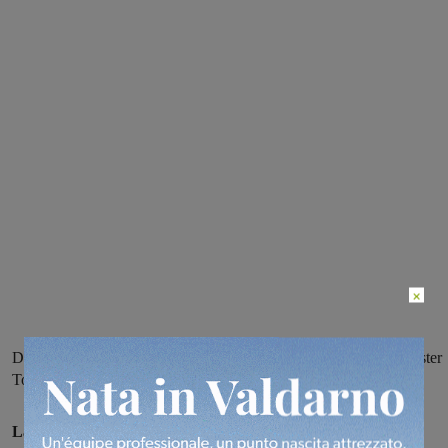
×
Dal torneo disputato a Poggibonsi tante buone indicazioni per mister
Toria, in vista del debutto in campionato previsto per il 3 ottobre
La Futsal Sangiovannese ha conquistato il terzo posto
nel