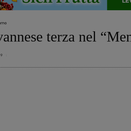
arno
vannese terza nel “Mem
69