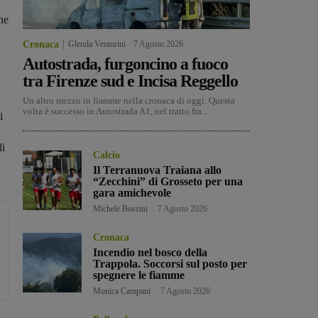
ne
Cronaca
Glenda Venturini
-
7 Agosto 2026
Autostrada, furgoncino a fuoco
tra Firenze sud e Incisa Reggello
Un altro mezzo in fiamme nella cronaca di oggi. Questa
volta è successo in Autostrada A1, nel tratto fra...
i
i
Calcio
Il Terranuova Traiana allo
“Zecchini” di Grosseto per una
gara amichevole
Michele Bossini
-
7 Agosto 2026
Cronaca
Incendio nel bosco della
Trappola. Soccorsi sul posto per
spegnere le fiamme
Monica Campani
-
7 Agosto 2026