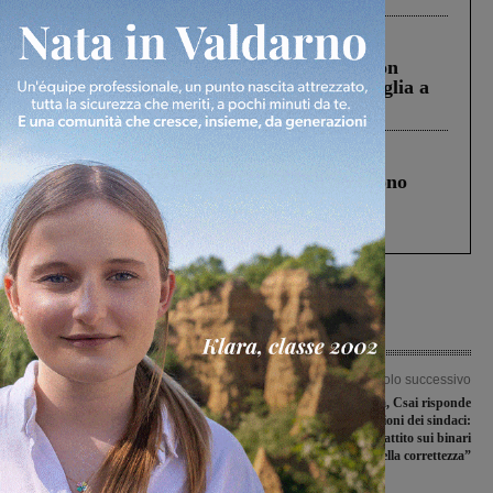
Cronaca
3 Agosto 2026
Scomparso da una struttura di Castiglion
Fiorentino l’uomo che aveva ucciso la figlia a
Levane nel 2020
Cronaca
4 Agosto 2026
Un anno fa la strage in A1 in cui morirono
Gianni, Giulia e Franco. Lo schianto, il
processo, lo stop ai sorpassi fra tir....
Articolo precedente
Articolo successivo
Covid-19, sono 32 i nuovi casi positivi
Ampliamento discarica, Csai risponde
in Valdarno aretino e fiorentino
e attacca le posizioni dei sindaci:
“Riconduciamo il dibattito sui binari
della correttezza”