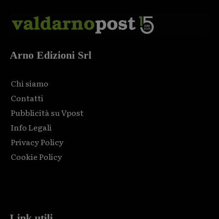
Arno Edizioni Srl
Chi siamo
Contatti
Pubblicità su Vpost
Info Legali
Privacy Policy
Cookie Policy
Html code here! Replace this with any non empty raw html
code and that's it.
Link utili