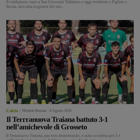
Il valdarnese, nato a San Giovanni Valdarno e oggi residente a Figline e
Incisa, racconta la genesi del suo...
Calcio
Michele Bossini
-
8 Agosto 2026
Il Terrranuova Traiana battuto 3-1
nell’amichevole di Grosseto
Il Terranuova Traiana, pur non demeritando, è stata sconfitto per 3-1