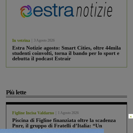
In vetrina
3 Agosto 2026
Estra Notizie agosto: Smart Cities, oltre 44mila
studenti coinvolti, torna il bando per lo sport e
debutta il podcast Estrair
Più lette
Figline Incisa Valdarno
1 Agosto 2026
×
Piscina di Figline finanziata oltre la scadenza
Pnrr, il gruppo di Fratelli d’Italia: “Un
ringraziamento al Governo”