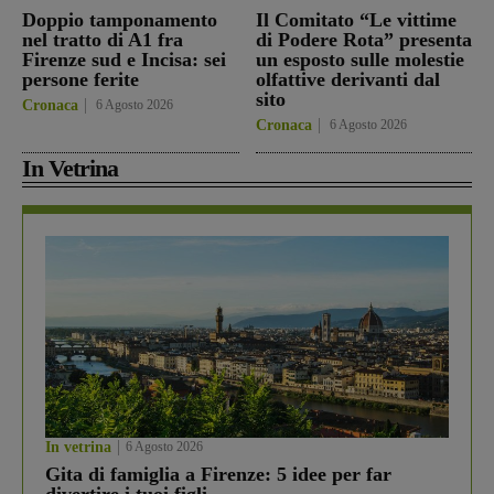
Doppio tamponamento
Il Comitato “Le vittime
nel tratto di A1 fra
di Podere Rota” presenta
Firenze sud e Incisa: sei
un esposto sulle molestie
persone ferite
olfattive derivanti dal
sito
Cronaca
6 Agosto 2026
Cronaca
6 Agosto 2026
In Vetrina
In vetrina
6 Agosto 2026
Gita di famiglia a Firenze: 5 idee per far