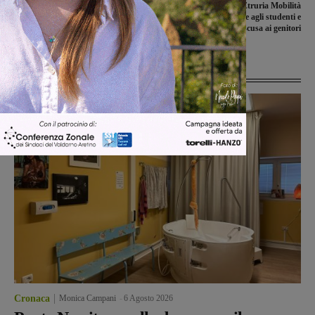
Inizia un nuovo Anno Accademico
Questione trasporti: Etruria Mobilità
alla Libera Università del Valdarno
Scarl annulla le multe agli studenti e
chiede scusa ai genitori
Ultime Notizie
Cronaca
Monica Campani
-
6 Agosto 2026