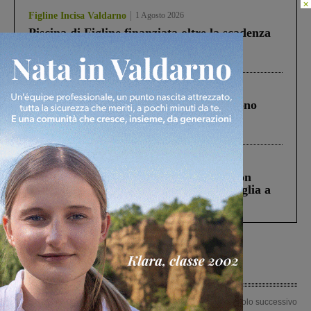
×
Figline Incisa Valdarno
1 Agosto 2026
Piscina di Figline finanziata oltre la scadenza
Pnrr, il gruppo di Fratelli d’Italia: “Un
ringraziamento al Governo”
Cronaca
4 Agosto 2026
Un anno fa la strage in A1 in cui morirono
Gianni, Giulia e Franco. Lo schianto, il
processo, lo stop ai sorpassi fra tir....
Cronaca
3 Agosto 2026
Scomparso da una struttura di Castiglion
Fiorentino l’uomo che aveva ucciso la figlia a
Levane nel 2020
Articolo precedente
Articolo successivo