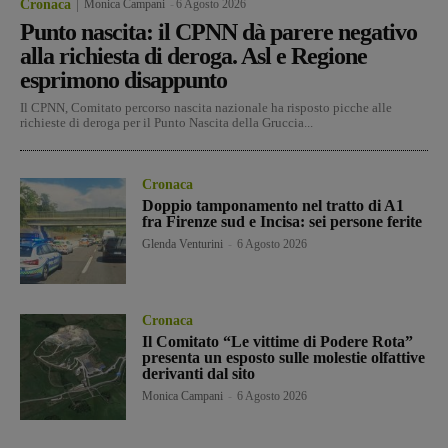
Cronaca
Monica Campani
-
6 Agosto 2026
Punto nascita: il CPNN dà parere negativo
alla richiesta di deroga. Asl e Regione
esprimono disappunto
Il CPNN, Comitato percorso nascita nazionale ha risposto picche alle
richieste di deroga per il Punto Nascita della Gruccia...
Cronaca
Doppio tamponamento nel tratto di A1
fra Firenze sud e Incisa: sei persone ferite
Glenda Venturini
-
6 Agosto 2026
Cronaca
Il Comitato “Le vittime di Podere Rota”
presenta un esposto sulle molestie olfattive
derivanti dal sito
Monica Campani
-
6 Agosto 2026