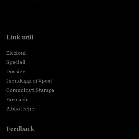
Html code here! Replace this with any non empty raw html
code and that's it.
Link utili
Elezioni
Speciali
Dossier
I sondaggi di Vpost
Comunicati Stampa
Farmacie
Biblioteche
Feedback