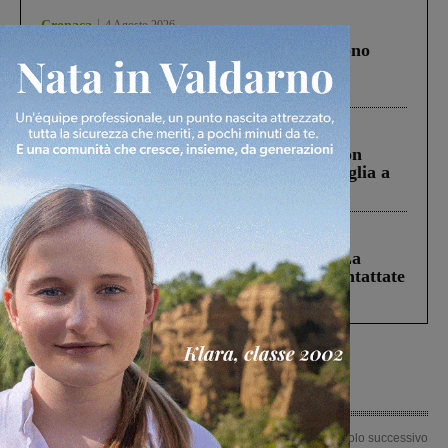
Cronaca
4 Agosto 2026
Un anno fa la strage in A1 in cui morirono
Gianni, Giulia e Franco. Lo schianto, il
processo, lo stop ai sorpassi fra tir....
Cronaca
3 Agosto 2026
Scomparso da una struttura di Castiglion
Fiorentino l’uomo che aveva ucciso la figlia a
Levane nel 2020
Cronaca
5 Agosto 2026
Continuano le ricerche di Miah Billal. La
Prefettura: “In caso di avvistamento contattate
il 112”
Articolo precedente
Articolo successivo