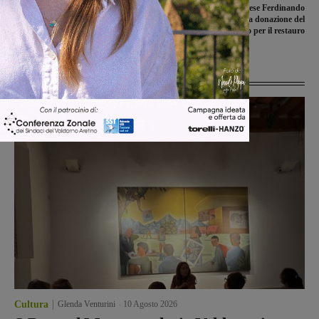
Sfida tutta fra valdarnesi a Rignano,
Sepolcreto del Marchese Ferdinando
dove arriva la Sangiovannese
Panciatichi, lunedì la donazione del
Comitato: 50mila euro per il restauro
Ultime Notizie
Cultura
Glenda Venturini
-
10 Agosto 2026