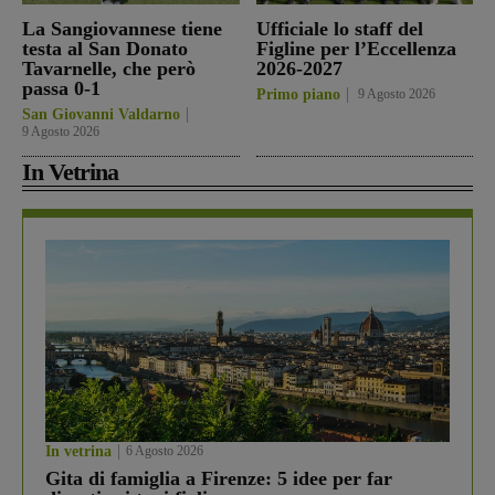
La Sangiovannese tiene
Ufficiale lo staff del
testa al San Donato
Figline per l’Eccellenza
Tavarnelle, che però
2026-2027
passa 0-1
Primo piano
9 Agosto 2026
San Giovanni Valdarno
9 Agosto 2026
In Vetrina
In vetrina
6 Agosto 2026
Gita di famiglia a Firenze: 5 idee per far