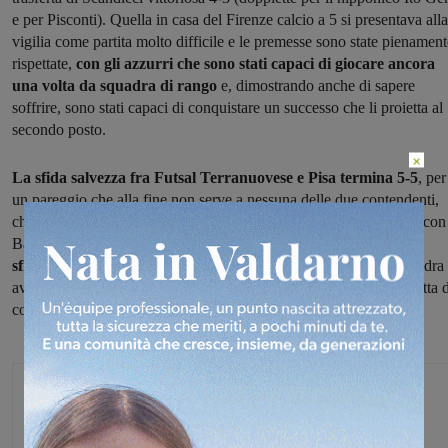
e per Pisconti). Quella in casa del Firenze calcio a 5 si presentava alla
vigilia come partita molto difficile e le premesse sono state pienament
rispettate,
con
gli azzurri che sono stati capaci di giocare ancora
una volta da squadra di rango
e, dimostrando anche di sapere
soffrire, sono stati capaci di conquistare un successo che li proietta al
secondo posto.
×
La sfida salvezza fra Futsal Terranuovese e Pisa termina 5-5
, per
un pareggio che alla fine non serve a nessuna delle due contendenti,
che restano separate da un punto. I valdarnesi (che hanno colpito con
Badii, Biagianti, Matrone, Chisci e Bertocci)
non sono riusciti a
sfruttare a proprio favore il fattore campo
ed a battere la squadra
avversaria e la salvezza senza dovere passare dai play-out resta tutta 
conquistare.
Michele Bossini