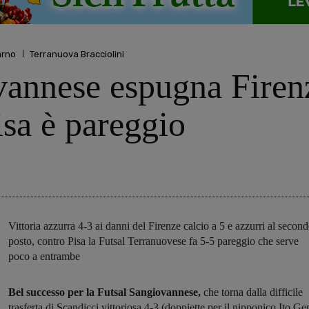
arno
Terranuova Bracciolini
annese espugna Firenz
sa è pareggio
Vittoria azzurra 4-3 ai danni del Firenze calcio a 5 e azzurri al secon
posto, contro Pisa la Futsal Terranuovese fa 5-5 pareggio che serve
poco a entrambe
Bel successo per la Futsal Sangiovannese,
che torna dalla difficile
trasferta di Scandicci vittoriosa 4-3 (doppiette per il nipponico Ito Ge