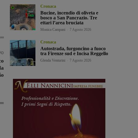
Cronaca
Bucine, incendio di oliveta e
bosco a San Pancrazio. Tre
ettari l’area bruciata
Monica Campani
-
7 Agosto 2026
Cronaca
Autostrada, furgoncino a fuoco
vo
tra Firenze sud e Incisa Reggello
co
Glenda Venturini
-
7 Agosto 2026
la
io