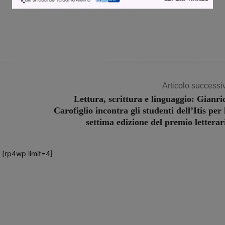
Articolo successi
Lettura, scrittura e linguaggio: Gianri
Carofiglio incontra gli studenti dell’Itis per 
settima edizione del premio letterar
[rp4wp limit=4]