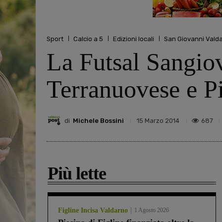
Sport
Calcio a 5
Edizioni locali
San Giovanni Vald
La Futsal Sangiov
Terranuovese e Pi
di
Michele Bossini
687
15 Marzo 2014
Più lette
Figline Incisa Valdarno
1 Agosto 2026