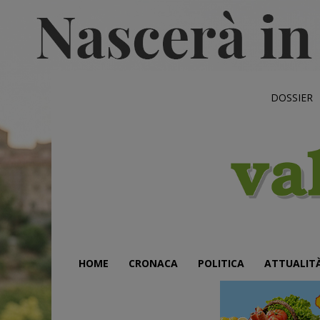
DOSSIER
HOME
CRONACA
POLITICA
ATTUALIT