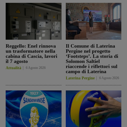
Reggello: Enel rinnova
Il Comune di Laterina
un trasformatore nella
Pergine nel progetto
cabina di Cascia, lavori
‘Footsteps’. La storia di
il 7 agosto
Solomon Saltiel
riaccende i riflettori sul
Attualità
6 Agosto 2026
campo di Laterina
Laterina Pergine
6 Agosto 2026