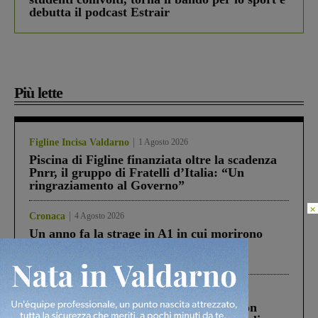
debutta il podcast Estrair
Più lette
Figline Incisa Valdarno
1 Agosto 2026
Piscina di Figline finanziata oltre la scadenza
Pnrr, il gruppo di Fratelli d’Italia: “Un
ringraziamento al Governo”
×
Cronaca
4 Agosto 2026
Un anno fa la strage in A1 in cui morirono
Gianni, Giulia e Franco. Lo schianto, il
processo, lo stop ai sorpassi fra tir....
Cronaca
3 Agosto 2026
Scomparso da una struttura di Castiglion