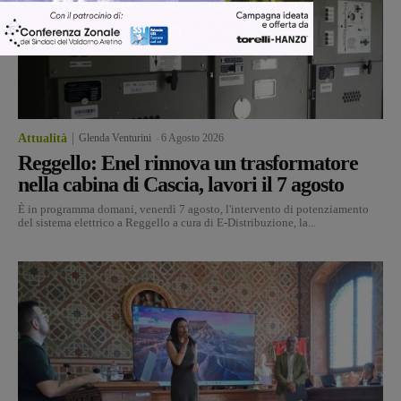
Attualità
Glenda Venturini
-
6 Agosto 2026
Reggello: Enel rinnova un trasformatore
nella cabina di Cascia, lavori il 7 agosto
È in programma domani, venerdì 7 agosto, l'intervento di potenziamento
del sistema elettrico a Reggello a cura di E-Distribuzione, la...