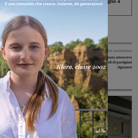
Fiorentino l’uomo che aveva ucciso la figlia a
Levane nel 2020
Articolo precedente
Articolo successivo
Celebrato il 73° anniversario
La Liberazione raccontata attraverso
dell’eccidio di Santa Lucia.
documenti e cimeli di partigiani
“Manteniamo viva la memoria”
rignanesi
Ultime Notizie