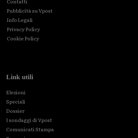
Contatti
Pubblicità su Vpost
Info Legali
Privacy Policy
Cookie Policy
Html code here! Replace this with any non empty raw html
code and that's it.
Link utili
Elezioni
Speciali
Dossier
I sondaggi di Vpost
Comunicati Stampa