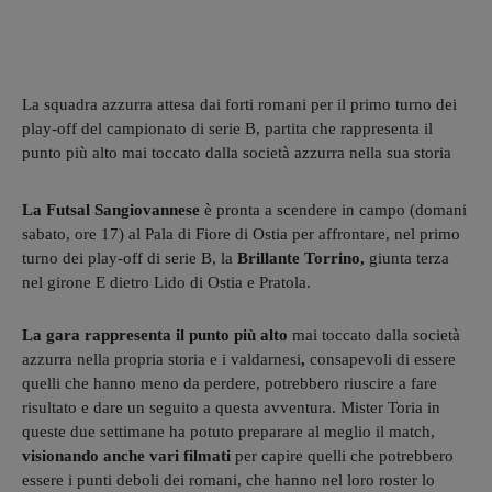
La squadra azzurra attesa dai forti romani per il primo turno dei
play-off del campionato di serie B, partita che rappresenta il
punto più alto mai toccato dalla società azzurra nella sua storia
La Futsal Sangiovannese
è pronta a scendere in campo (domani
sabato, ore 17) al Pala di Fiore di Ostia per affrontare, nel primo
turno dei play-off di serie B, la
Brillante Torrino,
giunta terza
nel girone E dietro Lido di Ostia e Pratola.
La gara rappresenta il punto più alto
mai toccato dalla società
azzurra nella propria storia e i valdarnesi
,
consapevoli di essere
quelli che hanno meno da perdere, potrebbero riuscire a fare
risultato e dare un seguito a questa avventura. Mister Toria in
queste due settimane ha potuto preparare al meglio il match,
visionando anche vari filmati
per capire quelli che potrebbero
essere i punti deboli dei romani, che hanno nel loro roster lo