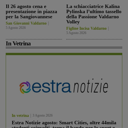
Il 26 agosto cena e
La schiacciatrice Kalina
presentazione in piazza
Pylinska l’ultimo tassello
per la Sangiovannese
della Passione Valdarno
Volley
San Giovanni Valdarno
5 Agosto 2026
Figline Incisa Valdarno
5 Agosto 2026
In Vetrina
In vetrina
3 Agosto 2026
Estra Notizie agosto: Smart Cities, oltre 44mila
studenti coinvolti, torna il bando per lo sport e