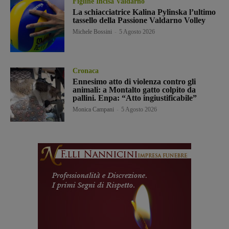
Figline Incisa Valdarno
La schiacciatrice Kalina Pylinska l’ultimo
tassello della Passione Valdarno Volley
Michele Bossini
-
5 Agosto 2026
Cronaca
Ennesimo atto di violenza contro gli
animali: a Montalto gatto colpito da
pallini. Enpa: “Atto ingiustificabile”
Monica Campani
-
5 Agosto 2026