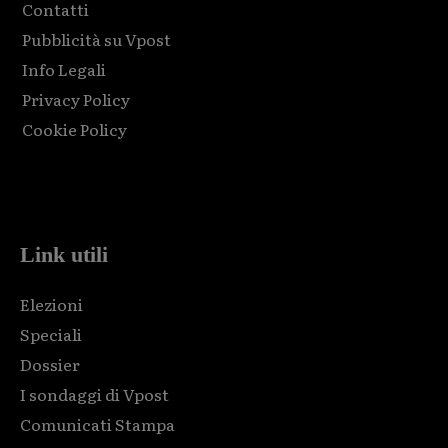
Contatti
Pubblicità su Vpost
Info Legali
Privacy Policy
Cookie Policy
Html code here! Replace this with any non empty raw html
code and that's it.
Link utili
Elezioni
Speciali
Dossier
I sondaggi di Vpost
Comunicati Stampa