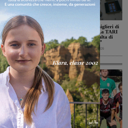
Il Montevarchi affronta
Reggello, i consiglieri di
in amichevole l’Ancona
opposizione: “La TARI
2026 resta più alta di
Calcio
8 Agosto 2026
quella del 2022”
Politica
8 Agosto 2026
Ultime Calcio