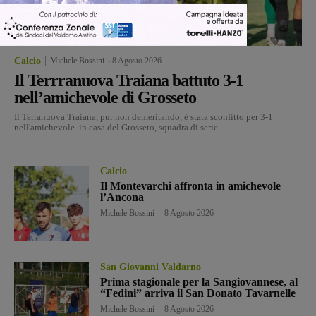
Calcio
Michele Bossini
-
8 Agosto 2026
Il Terrranuova Traiana battuto 3-1
nell’amichevole di Grosseto
Il Terranuova Traiana, pur non demeritando, è stata sconfitto per 3-1
nell'amichevole in casa del Grosseto, squadra di serie...
Calcio
Il Montevarchi affronta in amichevole
l’Ancona
Michele Bossini
-
8 Agosto 2026
San Giovanni Valdarno
Prima stagionale per la Sangiovannese, al
“Fedini” arriva il San Donato Tavarnelle
Michele Bossini
-
8 Agosto 2026