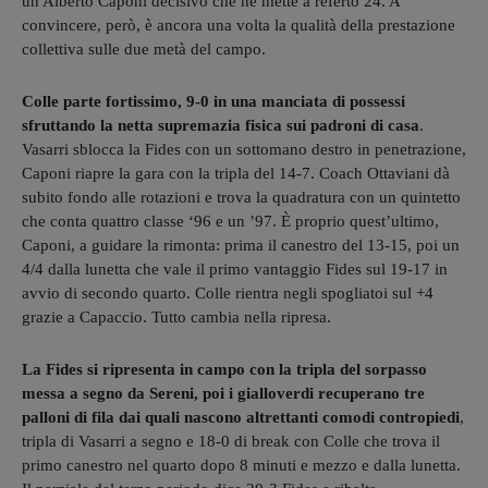
un Alberto Caponi decisivo che ne mette a referto 24. A
convincere, però, è ancora una volta la qualità della prestazione
collettiva sulle due metà del campo.
Colle parte fortissimo, 9-0 in una manciata di possessi
sfruttando la netta supremazia fisica sui padroni di casa
.
Vasarri sblocca la Fides con un sottomano destro in penetrazione,
Caponi riapre la gara con la tripla del 14-7. Coach Ottaviani dà
subito fondo alle rotazioni e trova la quadratura con un quintetto
che conta quattro classe ‘96 e un ’97. È proprio quest’ultimo,
Caponi, a guidare la rimonta: prima il canestro del 13-15, poi un
4/4 dalla lunetta che vale il primo vantaggio Fides sul 19-17 in
avvio di secondo quarto. Colle rientra negli spogliatoi sul +4
grazie a Capaccio. Tutto cambia nella ripresa.
La Fides si ripresenta in campo con la tripla del sorpasso
messa a segno da Sereni, poi i gialloverdi recuperano tre
palloni di fila dai quali nascono altrettanti comodi contropiedi
,
tripla di Vasarri a segno e 18-0 di break con Colle che trova il
primo canestro nel quarto dopo 8 minuti e mezzo e dalla lunetta.