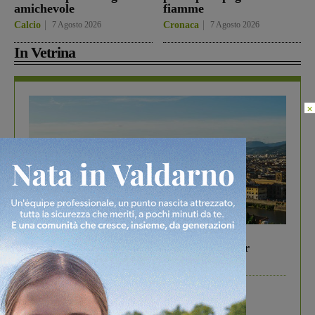
amichevole
fiamme
Calcio
7 Agosto 2026
Cronaca
7 Agosto 2026
In Vetrina
×
In vetrina
6 Agosto 2026
Gita di famiglia a Firenze: 5 idee per far
divertire i tuoi figli