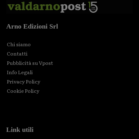
Arno Edizioni Srl
Chi siamo
Contatti
Pubblicità su Vpost
Info Legali
Privacy Policy
Cookie Policy
Html code here! Replace this with any non empty raw html
code and that's it.
Link utili