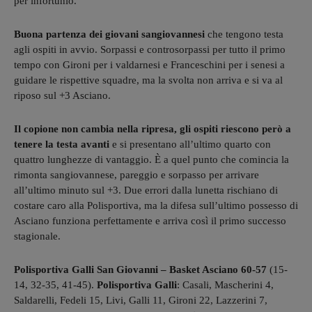
per infortunio.
Buona partenza dei giovani sangiovannesi
che tengono testa
agli ospiti in avvio. Sorpassi e controsorpassi per tutto il primo
tempo con Gironi per i valdarnesi e Franceschini per i senesi a
guidare le rispettive squadre, ma la svolta non arriva e si va al
riposo sul +3 Asciano.
Il copione non cambia nella ripresa, gli ospiti riescono però a
tenere la testa avanti
e si presentano all’ultimo quarto con
quattro lunghezze di vantaggio. È a quel punto che comincia la
rimonta sangiovannese, pareggio e sorpasso per arrivare
all’ultimo minuto sul +3. Due errori dalla lunetta rischiano di
costare caro alla Polisportiva, ma la difesa sull’ultimo possesso di
Asciano funziona perfettamente e arriva così il primo successo
stagionale.
Polisportiva Galli San Giovanni – Basket Asciano 60-57
(15-
14, 32-35, 41-45).
Polisportiva Galli
: Casali, Mascherini 4,
Saldarelli, Fedeli 15, Livi, Galli 11, Gironi 22, Lazzerini 7,