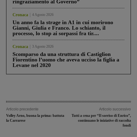
ringraziamento al Governo”
Cronaca
4 Agosto 2026
Un anno fa la strage in A1 in cui morirono
Gianni, Giulia e Franco. Lo schianto, il
processo, lo stop ai sorpassi fra tir....
Cronaca
3 Agosto 2026
Scomparso da una struttura di Castiglion
Fiorentino l’uomo che aveva ucciso la figlia a
Levane nel 2020
Articolo precedente
Articolo successivo
Volley Arno, buona la prima: battuta
Tutti a cena per “Il sorriso di Enrico”,
la Carrarese
continuano le iniziative di raccolta
fondi