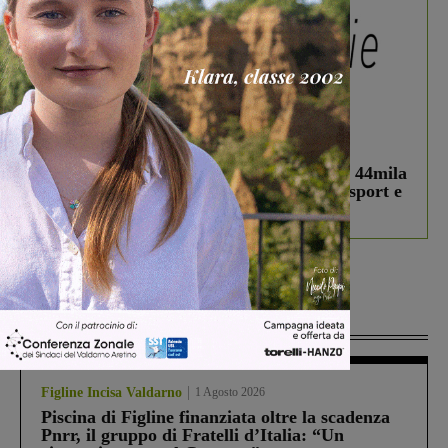
In vetrina
3 Agosto 2026
Estra Notizie agosto: Smart Cities, oltre 44mila
studenti coinvolti, torna il bando per lo sport e
debutta il podcast Estrair
Più lette
Figline Incisa Valdarno
1 Agosto 2026
Piscina di Figline finanziata oltre la scadenza
Pnrr, il gruppo di Fratelli d’Italia: “Un