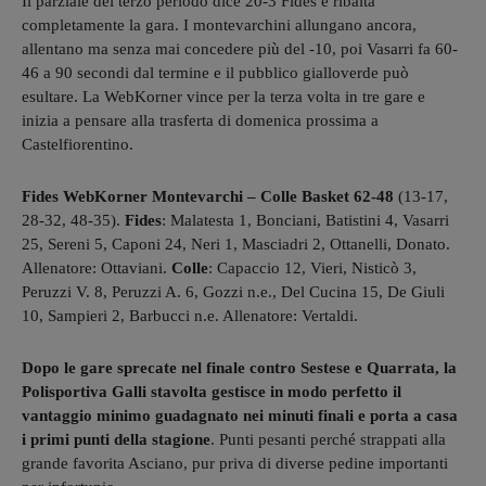
Il parziale del terzo periodo dice 20-3 Fides e ribalta
completamente la gara. I montevarchini allungano ancora,
allentano ma senza mai concedere più del -10, poi Vasarri fa 60-
46 a 90 secondi dal termine e il pubblico gialloverde può
esultare. La WebKorner vince per la terza volta in tre gare e
inizia a pensare alla trasferta di domenica prossima a
Castelfiorentino.
Fides WebKorner Montevarchi – Colle Basket 62-48
(13-17,
28-32, 48-35).
Fides
: Malatesta 1, Bonciani, Batistini 4, Vasarri
25, Sereni 5, Caponi 24, Neri 1, Masciadri 2, Ottanelli, Donato.
Allenatore: Ottaviani.
Colle
: Capaccio 12, Vieri, Nisticò 3,
Peruzzi V. 8, Peruzzi A. 6, Gozzi n.e., Del Cucina 15, De Giuli
10, Sampieri 2, Barbucci n.e. Allenatore: Vertaldi.
Dopo le gare sprecate nel finale contro Sestese e Quarrata, la
Polisportiva Galli stavolta gestisce in modo perfetto il
vantaggio minimo guadagnato nei minuti finali e porta a casa
i primi punti della stagione
. Punti pesanti perché strappati alla
grande favorita Asciano, pur priva di diverse pedine importanti