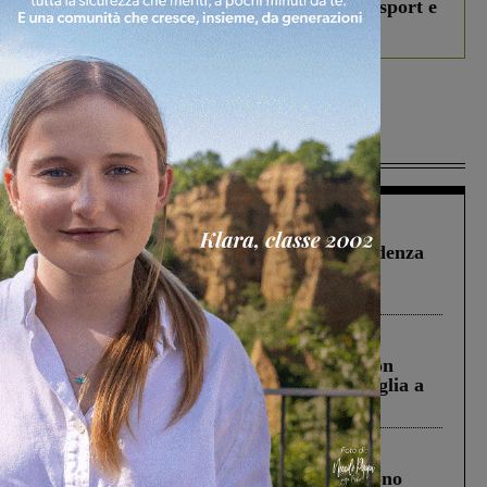
studenti coinvolti, torna il bando per lo sport e
debutta il podcast Estrair
Più lette
Figline Incisa Valdarno
1 Agosto 2026
Piscina di Figline finanziata oltre la scadenza
Pnrr, il gruppo di Fratelli d’Italia: “Un
ringraziamento al Governo”
Cronaca
3 Agosto 2026
Scomparso da una struttura di Castiglion
Fiorentino l’uomo che aveva ucciso la figlia a
Levane nel 2020
Cronaca
4 Agosto 2026
Un anno fa la strage in A1 in cui morirono