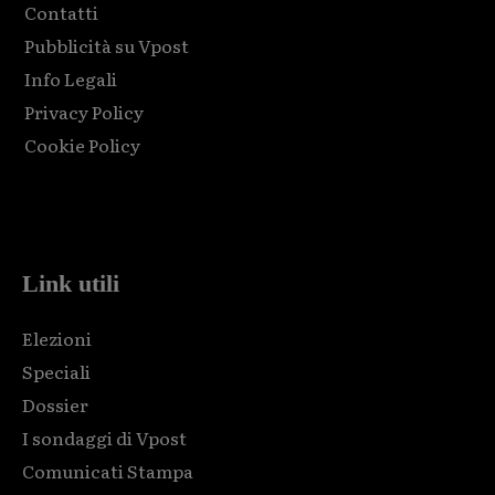
Contatti
Pubblicità su Vpost
Info Legali
Privacy Policy
Cookie Policy
Html code here! Replace this with any non empty raw html
code and that's it.
Link utili
Elezioni
Speciali
Dossier
I sondaggi di Vpost
Comunicati Stampa