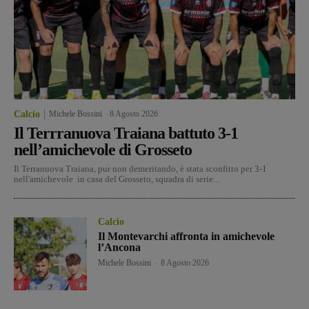
Calcio
Michele Bossini
-
8 Agosto 2026
Il Terrranuova Traiana battuto 3-1
nell’amichevole di Grosseto
Il Terranuova Traiana, pur non demeritando, è stata sconfitto per 3-1
nell'amichevole in casa del Grosseto, squadra di serie...
Calcio
Il Montevarchi affronta in amichevole
l’Ancona
Michele Bossini
-
8 Agosto 2026