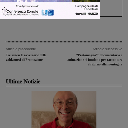
Gianni, Giulia e Franco. Lo schianto, il
processo, lo stop ai sorpassi fra tir....
Articolo precedente
Articolo successivo
Tre senesi le avversarie delle
“Pratomagno”: documentario e
valdarnesi di Promozione
animazione si fondono per raccontare
il ritorno alla montagna
Ultime Notizie