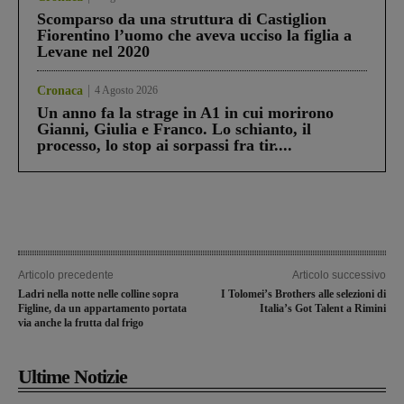
Scomparso da una struttura di Castiglion
Fiorentino l’uomo che aveva ucciso la figlia a
Levane nel 2020
Cronaca
4 Agosto 2026
Un anno fa la strage in A1 in cui morirono
Gianni, Giulia e Franco. Lo schianto, il
processo, lo stop ai sorpassi fra tir....
Articolo precedente
Articolo successivo
Ladri nella notte nelle colline sopra
I Tolomei’s Brothers alle selezioni di
Figline, da un appartamento portata
Italia’s Got Talent a Rimini
via anche la frutta dal frigo
Ultime Notizie