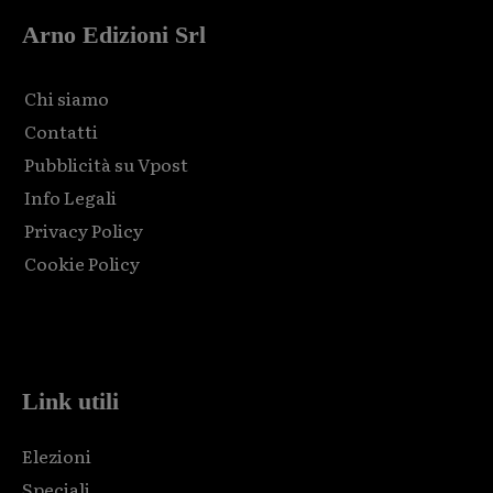
Arno Edizioni Srl
Chi siamo
Contatti
Pubblicità su Vpost
Info Legali
Privacy Policy
Cookie Policy
Html code here! Replace this with any non empty raw html
code and that's it.
Link utili
Elezioni
Speciali