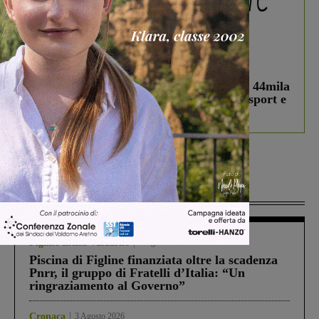
In vetrina
3 Agosto 2026
Estra Notizie agosto: Smart Cities, oltre 44mila
studenti coinvolti, torna il bando per lo sport e
debutta il podcast Estrair
Più lette
Figline Incisa Valdarno
1 Agosto 2026
Piscina di Figline finanziata oltre la scadenza
Pnrr, il gruppo di Fratelli d’Italia: “Un
ringraziamento al Governo”
Cronaca
3 Agosto 2026