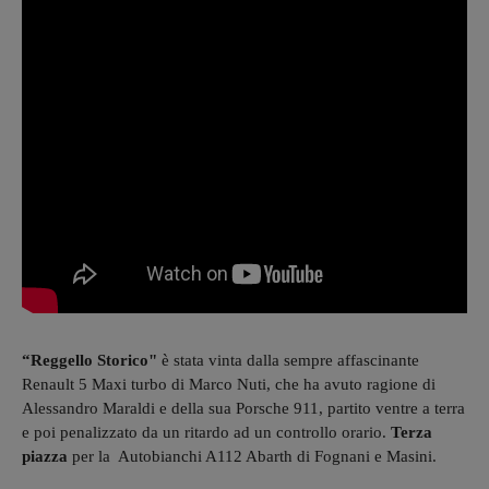
“Reggello Storico"
è stata vinta dalla sempre affascinante
Renault 5 Maxi turbo di Marco Nuti, che ha avuto ragione di
Alessandro Maraldi e della sua Porsche 911, partito ventre a terra
e poi penalizzato da un ritardo ad un controllo orario.
Terza
piazza
per la Autobianchi A112 Abarth di Fognani e Masini.