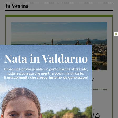
In Vetrina
×
In vetrina
6 Agosto 2026
Gita di famiglia a Firenze: 5 idee per far
divertire i tuoi figli