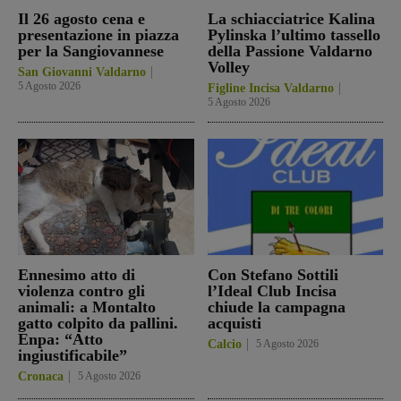
Il 26 agosto cena e
La schiacciatrice Kalina
presentazione in piazza
Pylinska l’ultimo tassello
per la Sangiovannese
della Passione Valdarno
Volley
San Giovanni Valdarno
5 Agosto 2026
Figline Incisa Valdarno
5 Agosto 2026
Ennesimo atto di
Con Stefano Sottili
violenza contro gli
l’Ideal Club Incisa
animali: a Montalto
chiude la campagna
gatto colpito da pallini.
acquisti
Enpa: “Atto
Calcio
5 Agosto 2026
ingiustificabile”
Cronaca
5 Agosto 2026