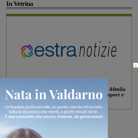
In Vetrina
×
In vetrina
3 Agosto 2026
Estra Notizie agosto: Smart Cities, oltre 44mila
studenti coinvolti, torna il bando per lo sport e
debutta il podcast Estrair
Più lette