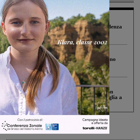
Figline Incisa Valdarno
1 Agosto 2026
Piscina di Figline finanziata oltre la scadenza
Pnrr, il gruppo di Fratelli d’Italia: “Un
ringraziamento al Governo”
Cronaca
4 Agosto 2026
Un anno fa la strage in A1 in cui morirono
Gianni, Giulia e Franco. Lo schianto, il
processo, lo stop ai sorpassi fra tir....
Cronaca
3 Agosto 2026
Scomparso da una struttura di Castiglion
Fiorentino l’uomo che aveva ucciso la figlia a
Levane nel 2020