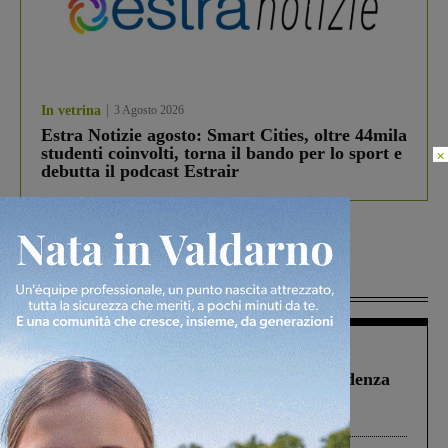
In vetrina
3 Agosto 2026
Estra Notizie agosto: Smart Cities, oltre 44mila
studenti coinvolti, torna il bando per lo sport e
×
debutta il podcast Estrair
Più lette
Figline Incisa Valdarno
1 Agosto 2026
Piscina di Figline finanziata oltre la scadenza
Pnrr, il gruppo di Fratelli d’Italia: “Un
ringraziamento al Governo”