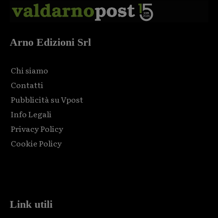
Arno Edizioni Srl
Chi siamo
Contatti
Pubblicità su Vpost
Info Legali
Privacy Policy
Cookie Policy
Html code here! Replace this with any non empty raw html
code and that's it.
Link utili