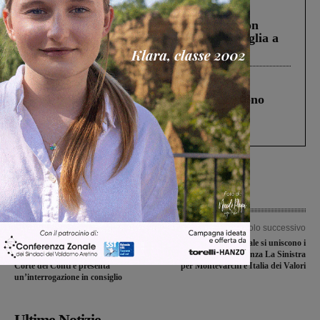
Cronaca
3 Agosto 2026
Scomparso da una struttura di Castiglion
Fiorentino l’uomo che aveva ucciso la figlia a
Levane nel 2020
Cronaca
4 Agosto 2026
Un anno fa la strage in A1 in cui morirono
Gianni, Giulia e Franco. Lo schianto, il
processo, lo stop ai sorpassi fra tir....
Articolo precedente
Articolo successivo
Aer spa e Aer Impianti srl:
In consiglio comunale si uniscono i
Rifondazione chiede il parere della
gruppi di maggioranza La Sinistra
Corte dei Conti e presenta
per Montevarchi e Italia dei Valori
un’interrogazione in consiglio
Ultime Notizie