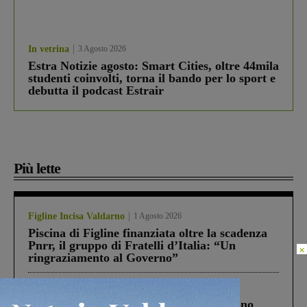
In vetrina
3 Agosto 2026
Estra Notizie agosto: Smart Cities, oltre 44mila
studenti coinvolti, torna il bando per lo sport e
debutta il podcast Estrair
Più lette
Figline Incisa Valdarno
1 Agosto 2026
Piscina di Figline finanziata oltre la scadenza
Pnrr, il gruppo di Fratelli d’Italia: “Un
×
ringraziamento al Governo”
Cronaca
4 Agosto 2026
Un anno fa la strage in A1 in cui morirono