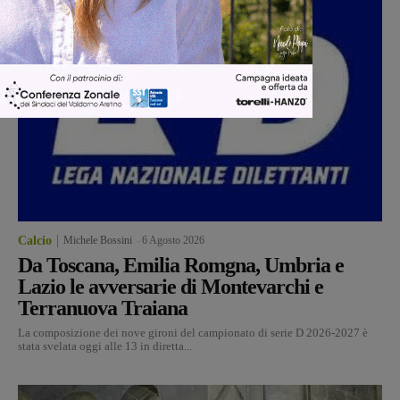
Calcio
Michele Bossini
-
6 Agosto 2026
Da Toscana, Emilia Romgna, Umbria e
Lazio le avversarie di Montevarchi e
Terranuova Traiana
La composizione dei nove gironi del campionato di serie D 2026-2027 è
stata svelata oggi alle 13 in diretta...