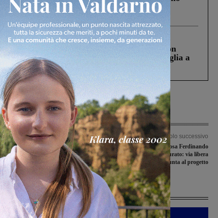
Gianni, Giulia e Franco. Lo schianto, il
processo, lo stop ai sorpassi fra tir....
Cronaca
3 Agosto 2026
Scomparso da una struttura di Castiglion
Fiorentino l’uomo che aveva ucciso la figlia a
Levane nel 2020
Articolo precedente
Articolo successivo
Piano opere pubbliche: approvate le
Il Sepolcreto dove riposa Ferdinando
variazioni al programma triennale.
Panciatichi sarà restaurato: via libera
Chienni: “Siamo soddisfatti”
in giunta al progetto
Ultime Notizie