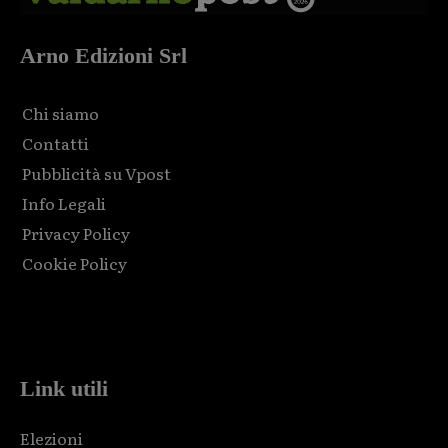
Arno Edizioni Srl
Chi siamo
Contatti
Pubblicità su Vpost
Info Legali
Privacy Policy
Cookie Policy
Html code here! Replace this with any non empty raw html
code and that's it.
Link utili
Elezioni