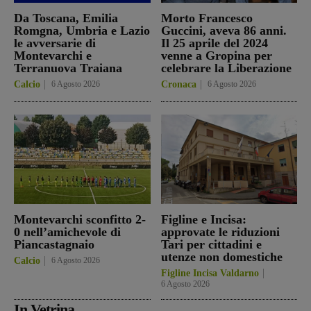
Da Toscana, Emilia
Morto Francesco
Romgna, Umbria e Lazio
Guccini, aveva 86 anni.
le avversarie di
Il 25 aprile del 2024
Montevarchi e
venne a Gropina per
Terranuova Traiana
celebrare la Liberazione
Calcio
6 Agosto 2026
Cronaca
6 Agosto 2026
Montevarchi sconfitto 2-
Figline e Incisa:
0 nell’amichevole di
approvate le riduzioni
Piancastagnaio
Tari per cittadini e
utenze non domestiche
Calcio
6 Agosto 2026
Figline Incisa Valdarno
6 Agosto 2026
In Vetrina