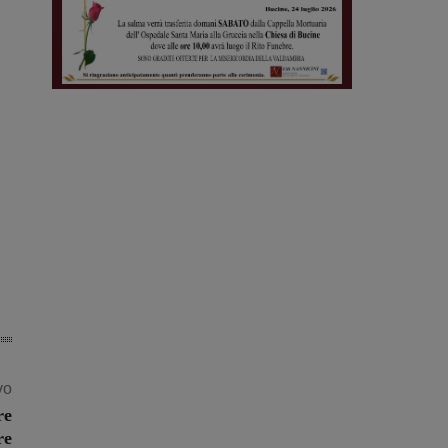
vo
re
re