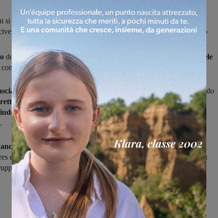
si è concluso il rapporto sia con il mister della prima squadra
ivenni che con quello della squadra juniores Francesco Di Caterino
no
dopo due anni i rapporti con il mister della prima squadra
Gabriele
e con quello degli juniores
Francesco Di Caterino.
ascia la Castelnuovese
dopo due stagioni in Promozione,
centrando
iretta il primo anno
dopo avere
preso la squadra in corsa
a fine
iudendo poi settimo
(conquistato anche il Premio disciplina) il
.
 anche l'esperienza di Francesco Di Caterino,
allenatore della
es e che, pur lavorando in condizioni difficili, ha saputo
gestire più
ruppo.