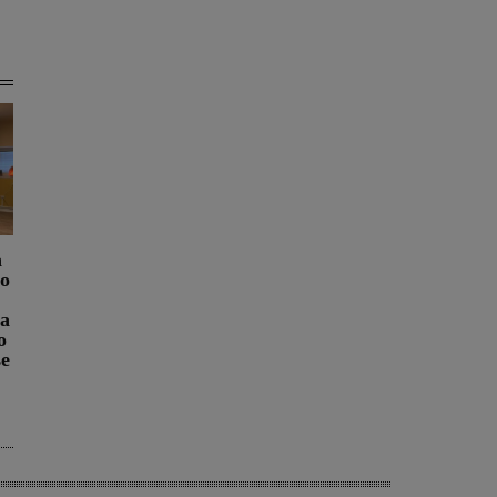
a
ro
na
o
se