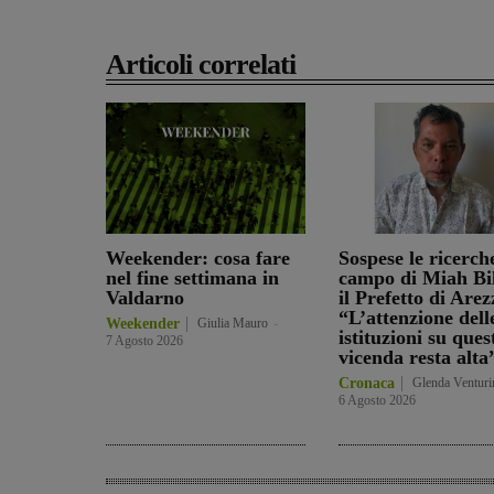
Articoli correlati
Weekender: cosa fare
Sospese le ricerch
nel fine settimana in
campo di Miah Bil
Valdarno
il Prefetto di Arez
“L’attenzione dell
Weekender
Giulia Mauro
-
istituzioni su ques
7 Agosto 2026
vicenda resta alta
Cronaca
Glenda Venturi
6 Agosto 2026