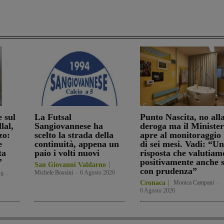
e sul
La Futsal
Punto Nascita, no all
lal,
Sangiovannese ha
deroga ma il Ministe
zo:
scelto la strada della
apre al monitoraggio
e
continuità, appena un
di sei mesi. Vadi: “U
ta
paio i volti nuovi
risposta che valutiam
”
positivamente anche 
San Giovanni Valdarno
con prudenza”
Michele Bossini
-
6 Agosto 2026
ni
-
Cronaca
Monica Campani
-
6 Agosto 2026