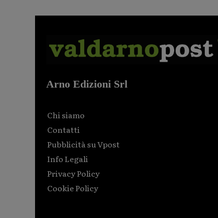
Arno Edizioni Srl
Chi siamo
Contatti
Pubblicità su Vpost
Info Legali
Privacy Policy
Cookie Policy
Html code here! Replace this with any non empty raw
html code and that's it.