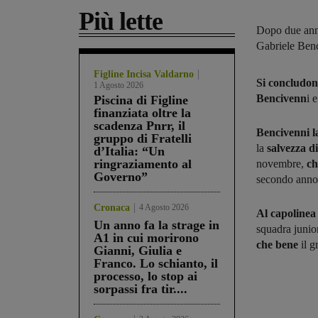
Più lette
Dopo due anni 
Gabriele Benc
Figline Incisa Valdarno
Si concludo
1 Agosto 2026
Bencivenn
i 
Piscina di Figline
finanziata oltre la
scadenza Pnrr, il
Bencivenni l
gruppo di Fratelli
la
salvezza d
d’Italia: “Un
ringraziamento al
novembre,
ch
Governo”
secondo anno
Cronaca
4 Agosto 2026
Al capolinea
Un anno fa la strage in
squadra junior
A1 in cui morirono
che bene
il g
Gianni, Giulia e
Franco. Lo schianto, il
processo, lo stop ai
sorpassi fra tir....