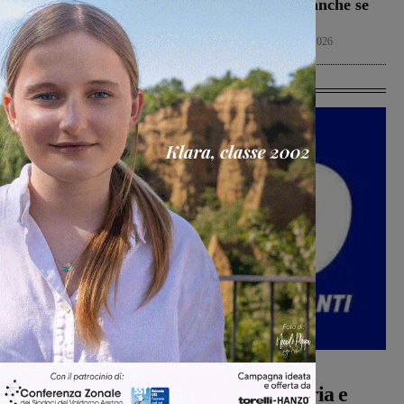
positivamente anche se
6 Agosto 2026
con prudenza”
Cronaca
6 Agosto 2026
Ultime Calcio
Calcio
Michele Bossini
-
6 Agosto 2026
Da Toscana, Emilia Romgna, Umbria e