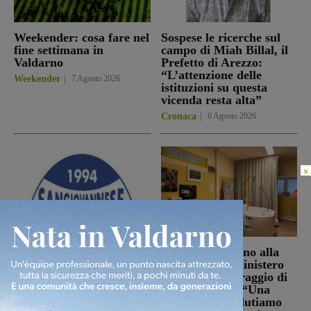
Weekender: cosa fare nel
Sospese le ricerche sul
fine settimana in
campo di Miah Billal, il
Valdarno
Prefetto di Arezzo:
“L’attenzione delle
Weekender
7 Agosto 2026
istituzioni su questa
vicenda resta alta”
Cronaca
6 Agosto 2026
×
La Futsal Sangiovannese
Punto Nascita, no alla
ha scelto la strada della
deroga ma il Ministero
continuità, appena un
apre al monitoraggio di
paio i volti nuovi
sei mesi. Vadi: “Una
risposta che valutiamo
San Giovanni Valdarno