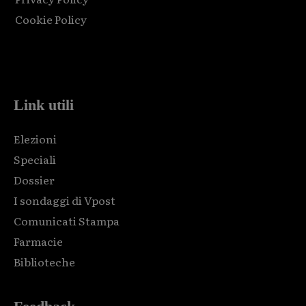
Cookie Policy
Html code here! Replace this with any non empty raw html
code and that's it.
Link utili
Elezioni
Speciali
Dossier
I sondaggi di Vpost
Comunicati Stampa
Farmacie
Biblioteche