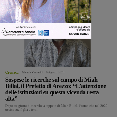
Cronaca
Glenda Venturini
-
6 Agosto 2026
Sospese le ricerche sul campo di Miah
Billal, il Prefetto di Arezzo: “L’attenzione
delle istituzioni su questa vicenda resta
alta”
Dopo tre giorni di ricerche a tappeto di Miah Billal, l'uomo che nel 2020
uccise sua figlia e ferì...