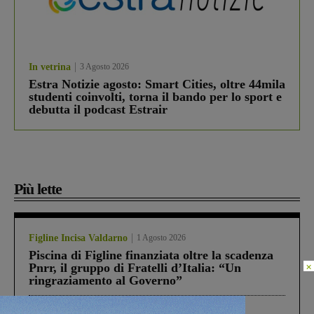
In vetrina
3 Agosto 2026
Estra Notizie agosto: Smart Cities, oltre 44mila
studenti coinvolti, torna il bando per lo sport e
debutta il podcast Estrair
Più lette
Figline Incisa Valdarno
1 Agosto 2026
Piscina di Figline finanziata oltre la scadenza
×
Pnrr, il gruppo di Fratelli d’Italia: “Un
ringraziamento al Governo”
Cronaca
4 Agosto 2026