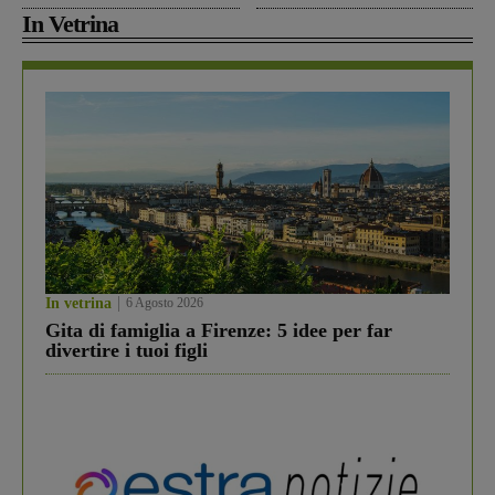
In Vetrina
In vetrina
6 Agosto 2026
Gita di famiglia a Firenze: 5 idee per far
divertire i tuoi figli