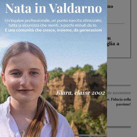
Un anno fa la strage in A1 in cui morirono
Gianni, Giulia e Franco. Lo schianto, il
processo, lo stop ai sorpassi fra tir....
Cronaca
3 Agosto 2026
Scomparso da una struttura di Castiglion
Fiorentino l’uomo che aveva ucciso la figlia a
Levane nel 2020
Articolo precedente
Articolo successivo
Esordienti in gara a Figline nalla
Fiducia nelle Idee. Fiducia nella
“Coppa circolo Arci Amicizia”
passione!
Ultime Notizie