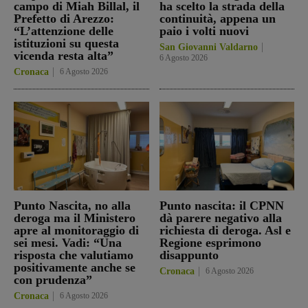
campo di Miah Billal, il
ha scelto la strada della
Prefetto di Arezzo:
continuità, appena un
“L’attenzione delle
paio i volti nuovi
istituzioni su questa
San Giovanni Valdarno
vicenda resta alta”
6 Agosto 2026
Cronaca
6 Agosto 2026
Punto Nascita, no alla
Punto nascita: il CPNN
deroga ma il Ministero
dà parere negativo alla
apre al monitoraggio di
richiesta di deroga. Asl e
sei mesi. Vadi: “Una
Regione esprimono
risposta che valutiamo
disappunto
positivamente anche se
Cronaca
6 Agosto 2026
con prudenza”
Cronaca
6 Agosto 2026