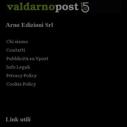
Arno Edizioni Srl
Chi siamo
Contatti
Pubblicità su Vpost
Info Legali
Privacy Policy
Cookie Policy
Html code here! Replace this with any non empty raw html
code and that's it.
Link utili