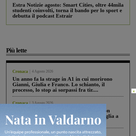
Estra Notizie agosto: Smart Cities, oltre 44mila
studenti coinvolti, torna il bando per lo sport e
debutta il podcast Estrair
Più lette
Cronaca
4 Agosto 2026
Un anno fa la strage in A1 in cui morirono
Gianni, Giulia e Franco. Lo schianto, il
processo, lo stop ai sorpassi fra tir....
×
Cronaca
3 Agosto 2026
Scomparso da una struttura di Castiglion
Fiorentino l’uomo che aveva ucciso la figlia a
Levane nel 2020
Cronaca
5 Agosto 2026