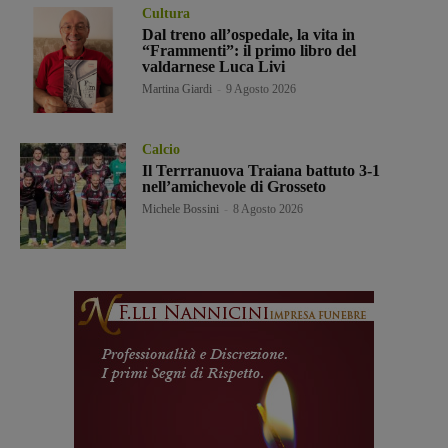
Cultura
Dal treno all’ospedale, la vita in
“Frammenti”: il primo libro del
valdarnese Luca Livi
Martina Giardi
-
9 Agosto 2026
Calcio
Il Terrranuova Traiana battuto 3-1
nell’amichevole di Grosseto
Michele Bossini
-
8 Agosto 2026