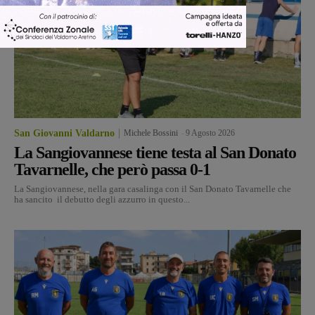
San Giovanni Valdarno
Michele Bossini
-
9 Agosto 2026
La Sangiovannese tiene testa al San Donato
Tavarnelle, che però passa 0-1
La Sangiovannese, nella gara casalinga con il San Donato Tavarnelle che
ha sancito il debutto degli azzurro in questo...