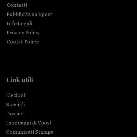
Contatti
Pubblicità su Vpost
Info Legali
Privacy Policy
Cookie Policy
Html code here! Replace this with any non empty raw html
code and that's it.
Link utili
Elezioni
Speciali
Dossier
I sondaggi di Vpost
Comunicati Stampa