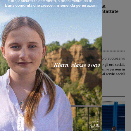
Continuano le ricerche di Miah Billal. La
Prefettura: “In caso di avvistamento contattate
il 112”
Articolo precedente
Articolo successivo
Potere al Popolo completa la raccolta
Aperto il bando per gli orti sociali,
firme e presenta l’elenco dei candidati
destinati ad anziani e persone in
carico ai servizi sociali
Ultime Notizie