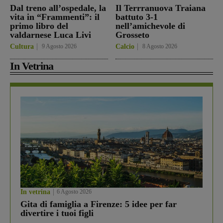
Dal treno all’ospedale, la
Il Terrranuova Traiana
vita in “Frammenti”: il
battuto 3-1
primo libro del
nell’amichevole di
valdarnese Luca Livi
Grosseto
Cultura
9 Agosto 2026
Calcio
8 Agosto 2026
In Vetrina
In vetrina
6 Agosto 2026
Gita di famiglia a Firenze: 5 idee per far
divertire i tuoi figli