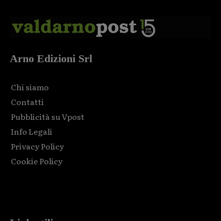
Arno Edizioni Srl
Chi siamo
Contatti
Pubblicità su Vpost
Info Legali
Privacy Policy
Cookie Policy
Html code here! Replace this with any non empty raw html
code and that's it.