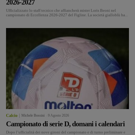
2026-2027
Ufficializzato lo staff tecnico che affiancherà mister Loris Beoni nel
campionato di Eccellenza 2026-2027 del Figline. La società gialloblù ha...
Calcio
Michele Bossini
-
9 Agosto 2026
Campionato di serie D, domani i calendari
Dopo l’ufficialità dei nove gironi del campionato e di turno preliminare e