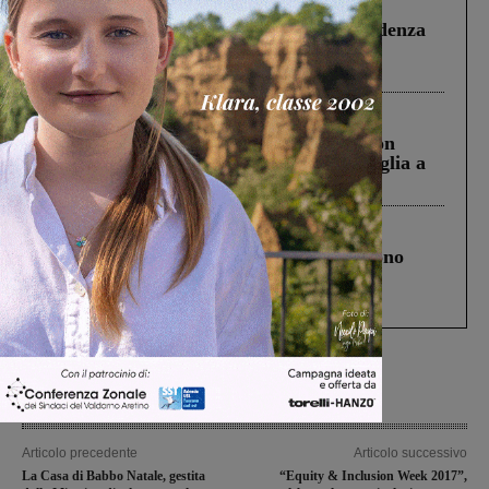
Figline Incisa Valdarno
1 Agosto 2026
Piscina di Figline finanziata oltre la scadenza
Pnrr, il gruppo di Fratelli d’Italia: “Un
ringraziamento al Governo”
Cronaca
3 Agosto 2026
Scomparso da una struttura di Castiglion
Fiorentino l’uomo che aveva ucciso la figlia a
Levane nel 2020
Cronaca
4 Agosto 2026
Un anno fa la strage in A1 in cui morirono
Gianni, Giulia e Franco. Lo schianto, il
processo, lo stop ai sorpassi fra tir....
Articolo precedente
Articolo successivo
La Casa di Babbo Natale, gestita
“Equity & Inclusion Week 2017”,