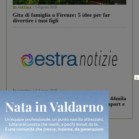
In vetrina
6 Agosto 2026
Gita di famiglia a Firenze: 5 idee per far
divertire i tuoi figli
×
In vetrina
3 Agosto 2026
Estra Notizie agosto: Smart Cities, oltre 44mila
studenti coinvolti, torna il bando per lo sport e
debutta il podcast Estrair