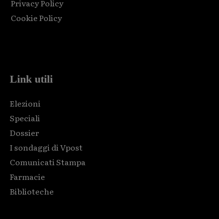
Privacy Policy
Cookie Policy
Html code here! Replace this with any non empty raw html
code and that's it.
Link utili
Elezioni
Speciali
Dossier
I sondaggi di Vpost
Comunicati Stampa
Farmacie
Biblioteche