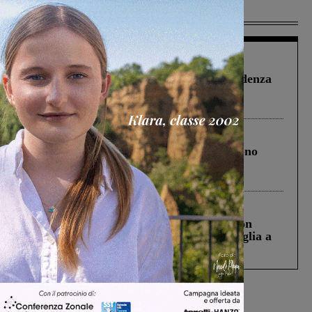
Più lette
Figline Incisa Valdarno
1 Agosto 2026
Piscina di Figline finanziata oltre la scadenza
Pnrr, il gruppo di Fratelli d’Italia: “Un
ringraziamento al Governo”
Cronaca
4 Agosto 2026
Un anno fa la strage in A1 in cui morirono
Gianni, Giulia e Franco. Lo schianto, il
processo, lo stop ai sorpassi fra tir....
Cronaca
3 Agosto 2026
Scomparso da una struttura di Castiglion
Fiorentino l’uomo che aveva ucciso la figlia a
Levane nel 2020