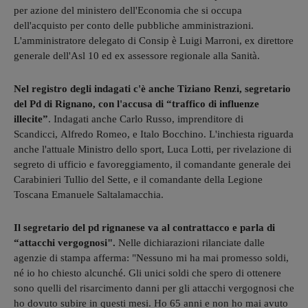
per azione del ministero dell'Economia che si occupa
dell'acquisto per conto delle pubbliche amministrazioni.
L'amministratore delegato di Consip è Luigi Marroni, ex direttore
generale dell'Asl 10 ed ex assessore regionale alla Sanità.
Nel registro degli indagati c'è anche Tiziano Renzi, segretario
del Pd di Rignano, con l'accusa di “traffico di influenze
illecite”
. Indagati anche Carlo Russo, imprenditore di
Scandicci, Alfredo Romeo, e Italo Bocchino. L'inchiesta riguarda
anche l'attuale Ministro dello sport, Luca Lotti, per rivelazione di
segreto di ufficio e favoreggiamento, il comandante generale dei
Carabinieri Tullio del Sette, e il comandante della Legione
Toscana Emanuele Saltalamacchia.
Il segretario del pd rignanese va al contrattacco e parla di
“attacchi vergognosi".
Nelle dichiarazioni rilanciate dalle
agenzie di stampa afferma: "Nessuno mi ha mai promesso soldi,
né io ho chiesto alcunché. Gli unici soldi che spero di ottenere
sono quelli del risarcimento danni per gli attacchi vergognosi che
ho dovuto subire in questi mesi. Ho 65 anni e non ho mai avuto