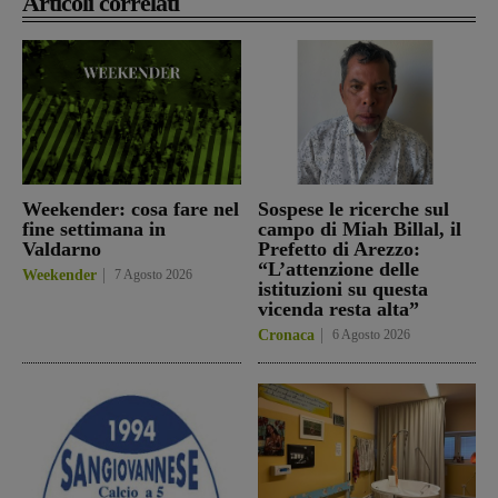
Articoli correlati
Weekender: cosa fare nel
Sospese le ricerche sul
fine settimana in
campo di Miah Billal, il
Valdarno
Prefetto di Arezzo:
“L’attenzione delle
Weekender
7 Agosto 2026
istituzioni su questa
vicenda resta alta”
Cronaca
6 Agosto 2026