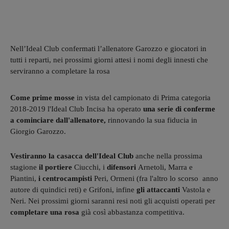
Nell’Ideal Club confermati l’allenatore Garozzo e giocatori in
tutti i reparti, nei prossimi giorni attesi i nomi degli innesti che
serviranno a completare la rosa
Come prime mosse
in vista
del campionato di Prima categoria
2018-2019 l'Ideal Club Incisa ha operato
una serie di conferme
a cominciare dall'allenatore,
rinnovando la sua fiducia in
Giorgio Garozzo.
Vestiranno la casacca dell'Ideal Club
anche nella prossima
stagione
il portiere
Ciucchi, i
difensori
Arnetoli, Marra e
Piantini,
i centrocampisti
Peri, Ormeni (fra l'altro lo scorso anno
autore di quindici reti) e Grifoni, infine
gli attaccanti
Vastola e
Neri. Nei prossimi giorni saranni resi noti gli acquisti operati per
completare una rosa
già così abbastanza competitiva.