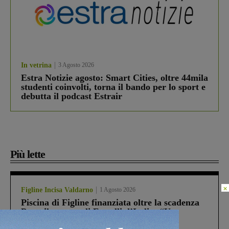
In vetrina
3 Agosto 2026
Estra Notizie agosto: Smart Cities, oltre 44mila
studenti coinvolti, torna il bando per lo sport e
debutta il podcast Estrair
Più lette
×
Figline Incisa Valdarno
1 Agosto 2026
Piscina di Figline finanziata oltre la scadenza
Pnrr, il gruppo di Fratelli d’Italia: “Un
ringraziamento al Governo”