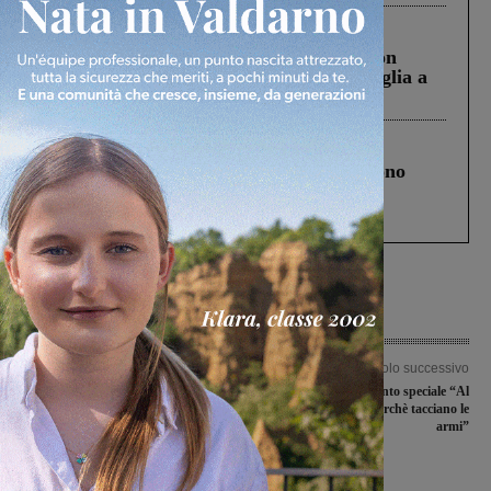
Cronaca
3 Agosto 2026
Scomparso da una struttura di Castiglion
Fiorentino l’uomo che aveva ucciso la figlia a
Levane nel 2020
Cronaca
4 Agosto 2026
Un anno fa la strage in A1 in cui morirono
Gianni, Giulia e Franco. Lo schianto, il
processo, lo stop ai sorpassi fra tir....
Articolo precedente
Articolo successivo
Il Badia a Roti scatenato sul mercato
Orientoccidente, l’evento speciale “Al
cafè Loti, musica perchè tacciano le
armi”