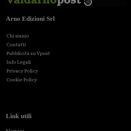
Arno Edizioni Srl
Chi siamo
Contatti
Pubblicità su Vpost
Info Legali
Privacy Policy
Cookie Policy
Html code here! Replace this with any non empty raw html
code and that's it.
Link utili
Elezioni