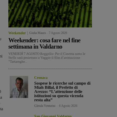
Weekender
Giulia Mauro
-
7 Agosto 2026
u
Weekender: cosa fare nel fine
settimana in Valdarno
VENERDÌ 7 AGOSTO Reggello- Per il Cinema sotto le
ni
Stelle sarà proiettato a Vaggio il film d’animazione
“Tartarughe...
Cronaca
Sospese le ricerche sul campo di
Miah Billal, il Prefetto di
0
Arezzo: “L’attenzione delle
istituzioni su questa vicenda
la
resta alta”
o
Glenda Venturini
-
6 Agosto 2026
ta
San Giovanni Valdarno