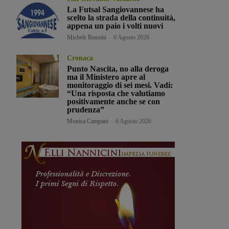
La Futsal Sangiovannese ha
scelto la strada della continuità,
appena un paio i volti nuovi
Michele Bossini
-
6 Agosto 2026
Cronaca
Punto Nascita, no alla deroga
ma il Ministero apre al
monitoraggio di sei mesi. Vadi:
“Una risposta che valutiamo
positivamente anche se con
prudenza”
Monica Campani
-
6 Agosto 2026