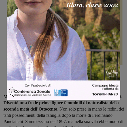
Marianna Panciatichi nacque a Firenze, il 3 febbraio del 1835.
Diventò una fra le prime figure femminili di naturalista della
seconda metà dell’Ottocento.
Non solo prese in mano le redini dei
tanti possedimenti della famiglia dopo la morte di Ferdinando
Panciatichi Sammezzano nel 1897, ma nella sua vita ebbe modo di