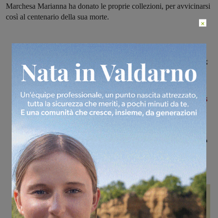
Marchesa Marianna ha donato le proprie collezioni, per avvicinarsi
così al centenario della sua morte.
×