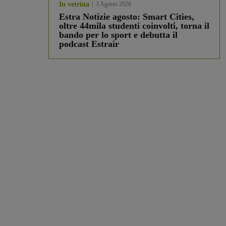
In vetrina
3 Agosto 2026
Estra Notizie agosto: Smart Cities,
oltre 44mila studenti coinvolti, torna il
bando per lo sport e debutta il
podcast Estrair