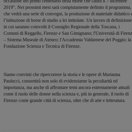
occasione del primo centenario della morte che cadrà il 7 dicembre
2019". Nei prossimi mesi sarà compiutamente definito il programma,
che vedrà una serie di convegni, la produzione di materiale didattico 
l’istituzione di borse di studio a lei intitolate. Un lavoro di definizione
in cui saranno coinvolti il Consiglio Regionale della Toscana, i
Comuni di Reggello, Firenze e San Gimignano; l'Università di Firen
– Sistema Museale di Ateneo; l'Accademia Valdarnese del Poggio; la
Fondazione Scienza e Tecnica di Firenze.
Siamo convinti che ripercorrere la storia e le opere di Marianna
Paulucci, consentirà non solo di evidenziarne la peculiarità ed
importanza, ma anche di affrontare temi ancora estremamente attuali
come il ruolo delle donne nella scienza e, più in generale, il ruolo di
Firenze come grande città di scienza, oltre che di arte e letteratura.