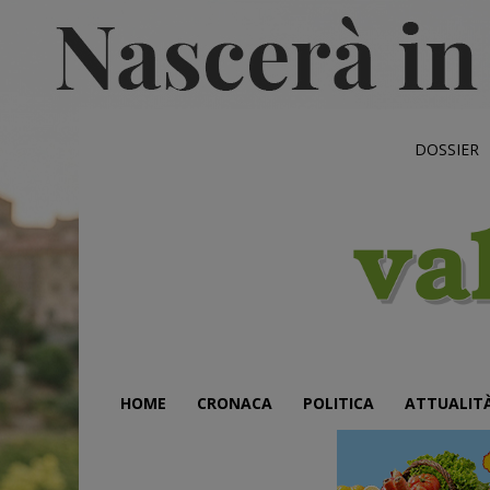
DOSSIER
HOME
CRONACA
POLITICA
ATTUALIT