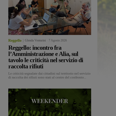
Reggello
Glenda Venturini
-
7 Agosto 2026
Reggello: incontro fra
l’Amministrazione e Alia, sul
tavolo le criticità nel servizio di
raccolta rifiuti
Le criticità segnalate dai cittadini sul territorio nel servizio
di raccolta dei rifiuti sono stati al centro del confronto...