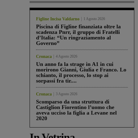
Figline Incisa Valdarno
1 Agosto 2026
Piscina di Figline finanziata oltre la
scadenza Pnrr, il gruppo di Fratelli
d’Italia: “Un ringraziamento al
Governo”
Cronaca
4 Agosto 2026
Un anno fa la strage in A1 in cui
morirono Gianni, Giulia e Franco. Lo
schianto, il processo, lo stop ai
sorpassi fra tir....
Cronaca
3 Agosto 2026
Scomparso da una struttura di
Castiglion Fiorentino l’uomo che
aveva ucciso la figlia a Levane nel
2020
In Vetrina