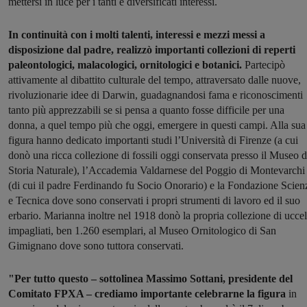
mettersi in luce per i tanti e diversificati interessi.
In continuità con i molti talenti, interessi e mezzi messi a
disposizione dal padre, realizzò importanti collezioni di reperti
paleontologici, malacologici, ornitologici e botanici.
Partecipò
attivamente al dibattito culturale del tempo, attraversato dalle nuove,
rivoluzionarie idee di Darwin, guadagnandosi fama e riconoscimenti
tanto più apprezzabili se si pensa a quanto fosse difficile per una
donna, a quel tempo più che oggi, emergere in questi campi. Alla sua
figura hanno dedicato importanti studi l’Università di Firenze (a cui
donò una ricca collezione di fossili oggi conservata presso il Museo d
Storia Naturale), l’Accademia Valdarnese del Poggio di Montevarchi
(di cui il padre Ferdinando fu Socio Onorario) e la Fondazione Scien
e Tecnica dove sono conservati i propri strumenti di lavoro ed il suo
erbario. Marianna inoltre nel 1918 donò la propria collezione di uccel
impagliati, ben 1.260 esemplari, al Museo Ornitologico di San
Gimignano dove sono tuttora conservati.
"Per tutto questo – sottolinea Massimo Sottani, presidente del
Comitato FPXA – crediamo importante celebrarne la figura
in