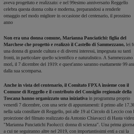
aveva progettato e realizzato: e nel 99esimo anniversario Reggello
celebra questa donna colta e moderna, preparandosi a renderle
omaggio nel modo migliore in occasione del centenario, il prossimo
anno
Non era una donna comune, Marianna Panciatichi: figlia del
Marchese che progettò e realizzò il Castello di Sammezzano,
lei f
una donna di grande cultura e di diversi interessi, impegnata su tanti
fronti, in particolare quello scientifico e naturalistico. A Sammezzano
morì, il 7 dicembre del 1919: e quest'anno saranno esattamente 99 an
dalla sua scomparsa.
Anche in vista del centenario, il Comitato FPXA insieme con il
Comune di Reggello e il contributo del Consiglio regionale della
Toscana hanno organizzato una iniziativa
in programma proprio
venerdì 7 dicembre, con una serie di appuntamenti: il primo alle 17.3
nella sala consiliare di Reggello, poi alle 19 al Circolo di Leccio con 
proiezione del filmato realizzato da Antonio Chiavacci di Hasta vide
"Marianna Panciatichi Paolucci: donna di scienza". Una prima giorna
a cui ne seguiranno altre nel 2019, con importantissimi enti a cui la