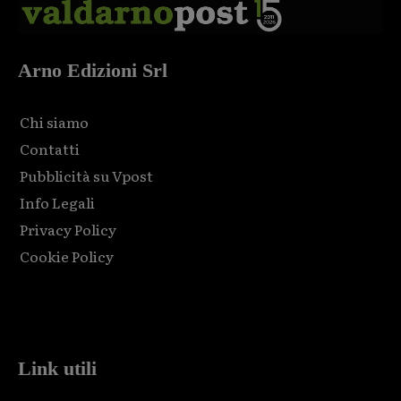
Arno Edizioni Srl
Chi siamo
Contatti
Pubblicità su Vpost
Info Legali
Privacy Policy
Cookie Policy
Html code here! Replace this with any non empty raw html
code and that's it.
Link utili