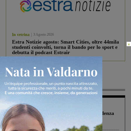
In vetrina
3 Agosto 2026
Estra Notizie agosto: Smart Cities, oltre 44mila
×
studenti coinvolti, torna il bando per lo sport e
debutta il podcast Estrair
Più lette
Figline Incisa Valdarno
1 Agosto 2026
Piscina di Figline finanziata oltre la scadenza
Pnrr, il gruppo di Fratelli d’Italia: “Un
ringraziamento al Governo”