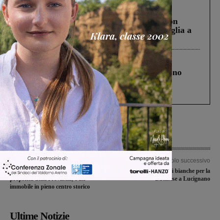
Cronaca
3 Agosto 2026
Scomparso da una struttura di Castiglion
Fiorentino l’uomo che aveva ucciso la figlia a
Levane nel 2020
Cronaca
4 Agosto 2026
Un anno fa la strage in A1 in cui morirono
Gianni, Giulia e Franco. Lo schianto, il
processo, lo stop ai sorpassi fra tir....
Articolo precedente
Articolo successivo
All’asta ex casello idraulico di
Pareggio a reti bianche per la
proprietà della Provincia, è un
Bucinese a Lucignano
immobile in pieno centro storico
Ultime Notizie