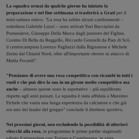
La squadra ormai da qualche giorno ha iniziato la
preparazione e nel fine settimana si trasferirà a Grati
per il
mini-raduno estivo. "La rosa ha subito alcuni cambiamenti –
sottolinea Gabriele Luzzi – sono arrivati Yuri Bacciarini da
Pontassieve, Giuseppe Della Marca dagli juniores del Figline,
Cosimo Di Bella da Reggello, Riccardo Gonnelli da Pian di Scò,
il centrocampista Lorenzo Pagliazzi dalla Rignanese e Michele
Zerini dal Chianti Nord, oltre all'importante ritorno in attacco di
Mattia Focardi".
"Pensiamo di avere una rosa competitiva con ricambi in tutti i
ruoli e che può dire la sua in un girone molto competitivo ma
anche
– almeno queste sono le aspettative – più equilibrato
rispetto agli anni passati. La squadra è stata affidata a Massimo
Fichele che vanta una lunga esperienza da calciatore e che già
era uno dei leader del gruppo" conclude il direttore sportivo.
Nei prossimi giorni, non escludendo la possibilità di ulteriori
ritocchi alla rosa
, in programma le prime partite stagionali:
sabato il triangolare con Traiana e Castelnuovo, in vista